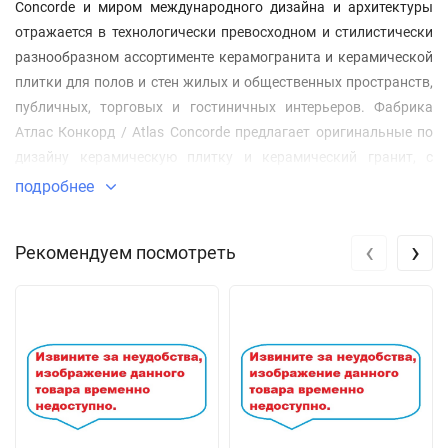
Concorde и миром международного дизайна и архитектуры
отражается в технологически превосходном и стилистически
разнообразном ассортименте керамогранита и керамической
плитки для полов и стен жилых и общественных пространств,
публичных, торговых и гостиничных интерьеров. Фабрика
Атлас Конкорд / Atlas Concorde предлагает оригинальные по
дизайну керамическую плитку и керамический гранит, с
высокой точностью воссоздающих текстуры мрамора и
подробнее
природного камня, бетона, цемента и декоративной
штукатурки, дерева, а также самые современные форматы
‹
›
Рекомендуем посмотреть
керамогранитных плит до 80х160, 120х278 см и широкий
выбор фактур поверхностей: сатинированный матовый,
структурированный, лаппатированный, полированный, 3D
рельефы, открывающие бесконечные возможности игры
света и тени. В магазине Дисконт-Комплект Вы сможете
получить индивидуальные консультации по выбору цвето-
графических решений для Ваших дизайнерских или
архитектурных проектов.