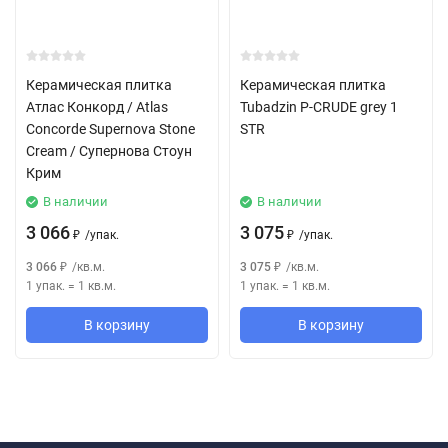
НАСТЕННАЯ ПЛИТКА ИЗ БЕЛОЙ ГЛИНЫ - White Body Wall Tiles -
Rivestimenti in Pasta Bianca
Керамическая плитка
Керамическая плитка
Атлас Конкорд / Atlas
Tubadzin P-CRUDE grey 1
Concorde Supernova Stone
STR
Cream / Супернова Стоун
Крим
В наличии
В наличии
3 066
3 075
/
упак.
/
упак.
₽
₽
3 066
/
кв.м.
3 075
/
кв.м.
₽
₽
1 упак.
=
1
кв.м.
1 упак.
=
1
кв.м.
В корзину
В корзину