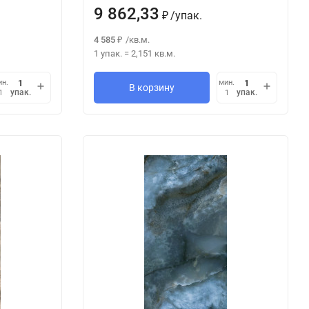
9 862,33
/
упак.
₽
4 585
/
кв.м.
₽
1 упак.
=
2,151
кв.м.
ин.
мин.
В корзину
упак.
упак.
1
1