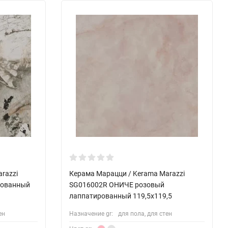
razzi
Керама Марацци / Kerama Marazzi
рованный
SG016002R ОНИЧЕ розовый
лаппатированный 119,5x119,5
ен
Назначение gr:
для пола, для стен