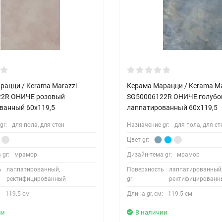
рацци / Kerama Marazzi
Керама Марацци / Kerama Ma
22R ОНИЧЕ розовый
SG50006122R ОНИЧЕ голубо
ванный 60x119,5
лаппатированный 60x119,5
gr:
для пола, для стен
Назначение gr:
для пола, для ст
Цвет gr:
 gr:
мрамор
Дизайн-тема gr:
мрамор
ь
лаппатированный,
Поверхность
лаппатированный
ректифицированный
gr:
ректифицированн
:
119.5 см
Длина gr, см:
119.5 см
ии
В наличии