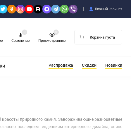
Личный кабинет
0
0
Корзина пуста
ое
Сравнение
Просмотренные
Распродажа
Скидки
Новинки
ТКИ
й красоты природного камня. Завораживающие разноцветные
огласно последним тенденциям интерьерного дизайна, оникс