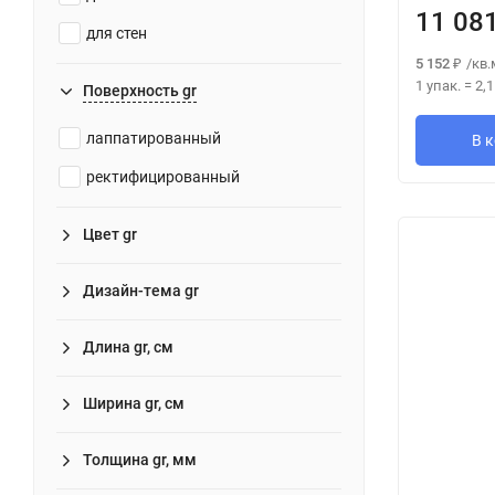
11 08
для стен
5 152
/
кв.
₽
1 упак.
=
2,
Поверхность gr
лаппатированный
В 
ректифицированный
Цвет gr
Дизайн-тема gr
Длина gr, см
Ширина gr, см
Толщина gr, мм