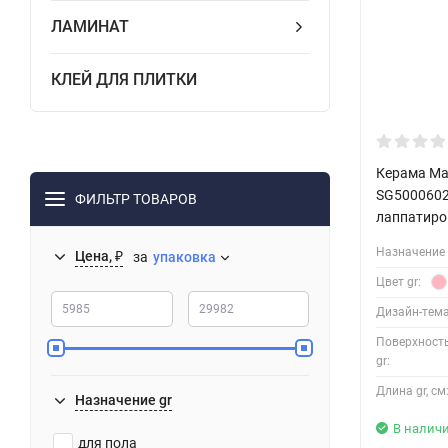
ЛАМИНАТ
КЛЕЙ ДЛЯ ПЛИТКИ
Керама Ма
SG500060
ФИЛЬТР ТОВАРОВ
лаппатиро
Назначение 
Цена, ₽
за
упаковка
Цвет gr:
Дизайн-тема
Поверхност
gr:
Длина gr, см
Назначение gr
В налич
для пола