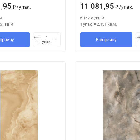
1,95
11 081,95
/
упак.
/
упак.
₽
₽
м.
5 152
/
кв.м.
₽
151
кв.м.
1 упак.
=
2,151
кв.м.
мин.
м
корзину
В корзину
упак.
1