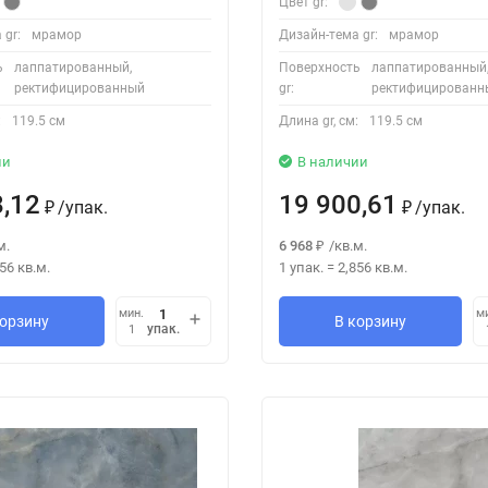
Цвет gr:
 gr:
мрамор
Дизайн-тема gr:
мрамор
ь
лаппатированный,
Поверхность
лаппатированный
ректифицированный
gr:
ректифицированн
:
119.5 см
Длина gr, см:
119.5 см
ии
В наличии
8,12
19 900,61
/
упак.
/
упак.
₽
₽
м.
6 968
/
кв.м.
₽
856
кв.м.
1 упак.
=
2,856
кв.м.
мин.
м
корзину
В корзину
упак.
1