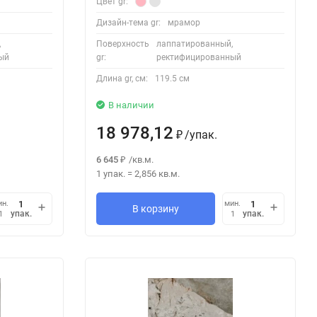
Цвет gr:
Дизайн-тема gr:
мрамор
,
Поверхность
лаппатированный,
ый
gr:
ректифицированный
Длина gr, см:
119.5 см
В наличии
18 978,12
/
упак.
₽
6 645
/
кв.м.
₽
1 упак.
=
2,856
кв.м.
ин.
мин.
В корзину
упак.
упак.
1
1