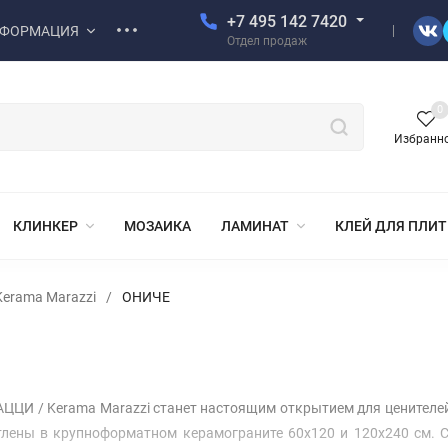
+7 495 142 7420
ФОРМАЦИЯ
Отдел продаж
0
Избранн
КЛИНКЕР
МОЗАИКА
ЛАМИНАТ
КЛЕЙ ДЛЯ ПЛИ
erama Marazzi
/
ОНИЧЕ
ЦИ / Kerama Marazzi станет настоящим открытием для ценителе
тлены в крупноформатном керамограните 60x120 и 120x240 см. С