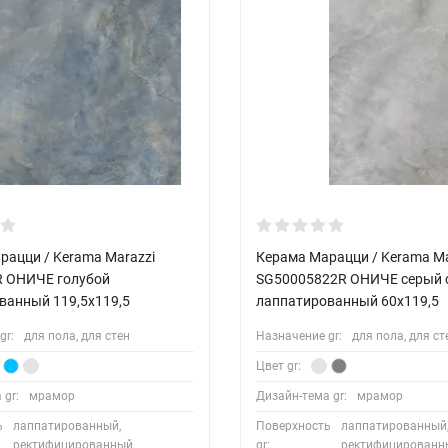
рацци / Kerama Marazzi
Керама Марацци / Kerama Ma
 ОНИЧЕ голубой
SG50005822R ОНИЧЕ серый 
ванный 119,5x119,5
лаппатированный 60x119,5
gr:
для пола, для стен
Назначение gr:
для пола, для ст
Цвет gr:
 gr:
мрамор
Дизайн-тема gr:
мрамор
ь
лаппатированный,
Поверхность
лаппатированный
ректифицированный
gr:
ректифицированн