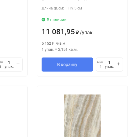
Длина gr, см:
119.5 см
В наличии
11 081,95
/
упак.
₽
5 152
/
кв.м.
₽
1 упак.
=
2,151
кв.м.
ин.
мин.
В корзину
упак.
упак.
1
1