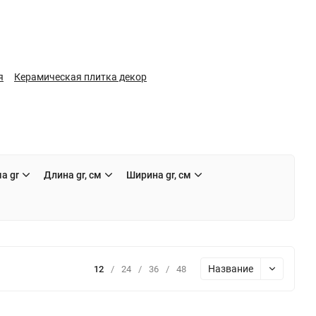
я
Керамическая плитка декор
а gr
Длина gr, см
Ширина gr, см
Название
12
/
24
/
36
/
48