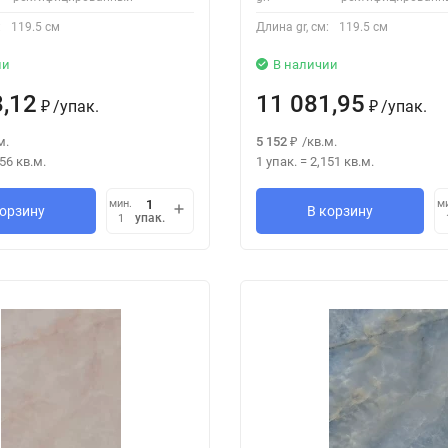
:
119.5 см
Длина gr, см:
119.5 см
ии
В наличии
8,12
11 081,95
/
упак.
/
упак.
₽
₽
м.
5 152
/
кв.м.
₽
856
кв.м.
1 упак.
=
2,151
кв.м.
мин.
м
корзину
В корзину
упак.
1