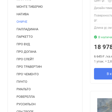
Цвет gr:
МОНТЕ ТИБЕРИО
Дизайн-тема
НАТИВА
Поверхност
gr:
ОНИЧЕ
Длина gr, см
ПАЛЛАДИАНА
ПАРКЕТТО
В налич
ПРО ВУД
18 97
ПРО ДОГАНА
6 645
/
кв.
₽
ПРО СЛЕЙТ
1 упак.
=
2,
ПРО ТРАВЕРТИН
В 
ПРО ЧЕМЕНТО
ПУНТО
РИАЛЬТО
РОВЕРЕЛЛА
РУССИЛЬОН
СЕН ТРОПЕ