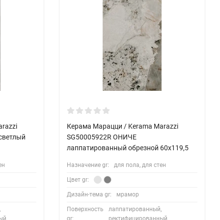
razzi
Керама Марацци / Kerama Marazzi
светлый
SG50005922R ОНИЧЕ
лаппатированный обрезной 60x119,5
ен
Назначение gr:
для пола, для стен
Цвет gr:
Дизайн-тема gr:
мрамор
,
Поверхность
лаппатированный,
ый
gr:
ректифицированный