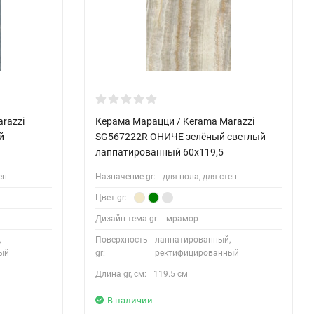
razzi
Керама Марацци / Kerama Marazzi
й
SG567222R ОНИЧЕ зелёный светлый
лаппатированный 60x119,5
ен
Назначение gr:
для пола, для стен
Цвет gr:
Дизайн-тема gr:
мрамор
,
Поверхность
лаппатированный,
ый
gr:
ректифицированный
Длина gr, см:
119.5 см
В наличии