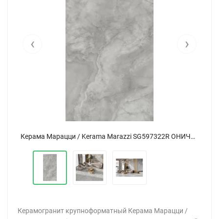
‹
›
Керама Марацци / Kerama Marazzi SG597322R ОНИЧЕ серый светлый лаппатированный 119,5x238,5
Керама Марацци / Kerama Marazzi SG597322R ОНИЧЕ серый светлый лаппатированный 119,5x238,5
Керамогранит крупноформатный Керама Марацци /