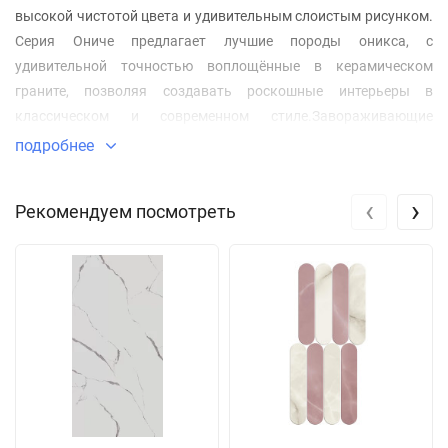
высокой чистотой цвета и удивительным слоистым рисунком.
Серия Ониче предлагает лучшие породы оникса, с
удивительной точностью воплощённые в керамическом
граните, позволяя создавать роскошные интерьеры в
классическом и современном стиле.Завораживающие
разноцветные слои оникса запечатлены в крупноформатном
подробнее
керамограните 60x120, 120х120 и 120x240 см. Глянцевая
лаппатированная поверхность плитки станет интерьерной
‹
›
Рекомендуем посмотреть
доминантой при укладке на пол, или, если использовать
данный керамогранит на стенах.