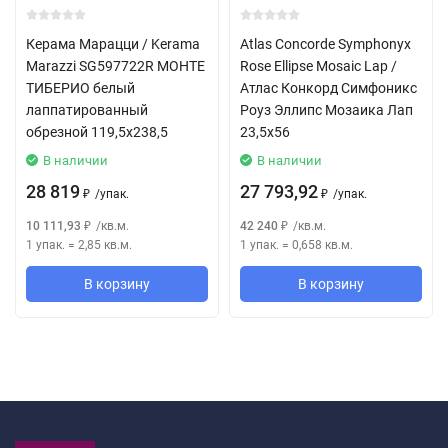
Керама Марацци / Kerama
Atlas Concorde Symphonyx
Marazzi SG597722R МОНТЕ
Rose Ellipse Mosaic Lap /
ТИБЕРИО белый
Атлас Конкорд Симфоникс
лаппатированный
Роуз Эллипс Мозаика Лап
обрезной 119,5x238,5
23,5x56
В наличии
В наличии
28 819
27 793,92
/
упак.
/
упак.
₽
₽
10 111,93
/
кв.м.
42 240
/
кв.м.
₽
₽
1 упак.
=
2,85
кв.м.
1 упак.
=
0,658
кв.м.
В корзину
В корзину