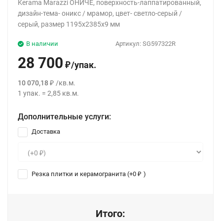
Kerama Marazzi ОНИЧЕ, поверхность-лаппатированный,
дизайн-тема- оникс / мрамор, цвет- светло-серый /
серый, размер 1195x2385x9 мм
В наличии
Артикул:
SG597322R
28 700
/
упак.
₽
10 070,18
/
кв.м.
₽
1
упак.
=
2,85
кв.м.
Дополнительные услуги:
Доставка
Резка плитки и керамогранита (+
0
)
₽
Итого: