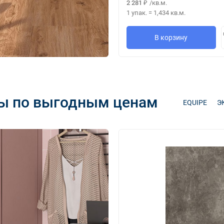
2 281
/
кв.м.
₽
1 упак.
=
1,434
кв.м.
В корзину
ы по выгодным ценам
EQUIPE
Э