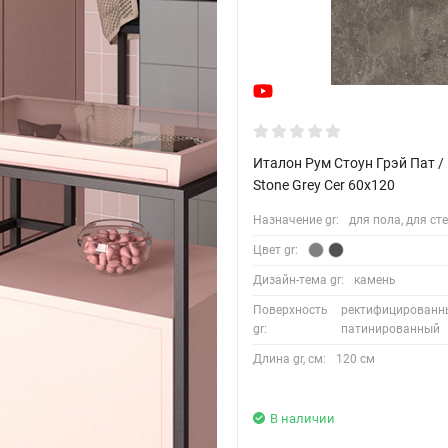
Италон Рум Стоун Грэй Пат / 
Stone Grey Cer 60x120
Назначение gr:
для пола, для ст
Цвет gr:
Дизайн-тема gr:
камень
Поверхность
ректифицированн
gr:
патинированный
Длина gr, см:
120 см
В наличии