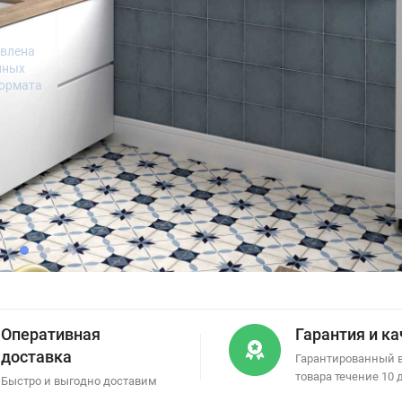
овлена
нных
формата
Оперативная
Гарантия и к
доставка
Гарантированный 
товара течение 10 
Быстро и выгодно доставим