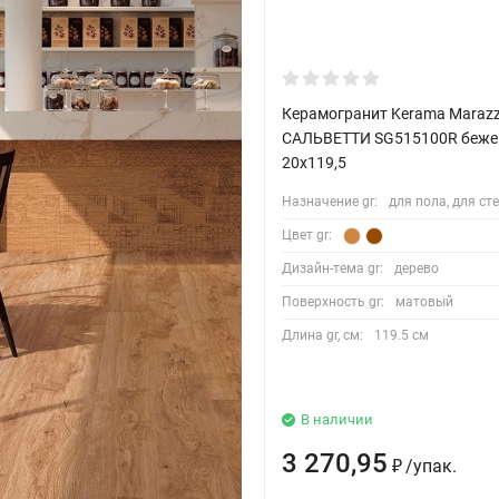
Керамогранит Kerama Marazz
САЛЬВЕТТИ SG515100R беже
20x119,5
Назначение gr:
для пола, для ст
Цвет gr:
Дизайн-тема gr:
дерево
Поверхность gr:
матовый
Длина gr, см:
119.5 см
В наличии
3 270,95
/
упак.
₽