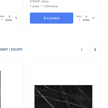
2 313
/
кв.м.
₽
1 упак.
=
1,434
кв.м.
мин.
мин.
В корзину
упак.
упак.
1
1
‹
›
КВИП / EQUIPE