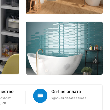
Коллекция плитка EQUIPE ARROW представля
›
формат глянцевой настенной плитки 5x25 см в
вытянутого шестиугольника. Смелая, эстетичн
и универсальная коллекция, где цвет и форма
главными героями.
от 4800 ₽/м2
Узнать подробнее
ачество
On-line оплата
возврат
Удобная оплата заказа
дней