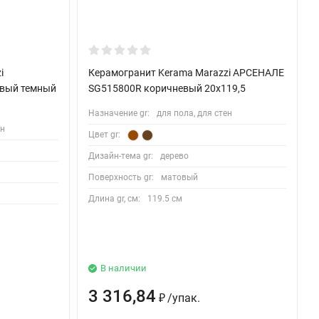
i
Керамогранит Kerama Marazzi АРСЕНАЛЕ
вый темный
SG515800R коричневый 20x119,5
Назначение gr:
для пола, для стен
ен
Цвет gr:
Дизайн-тема gr:
дерево
Поверхность gr:
матовый
Длина gr, см:
119.5 см
В наличии
3 316,84
/
упак.
₽