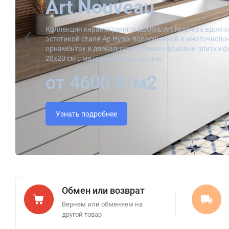
Art Nouveau
‹
Коллекция керамогранита EQUIPE Art Nouveau вдохн
эстетикой стиля Ар Нуво, воплощенной в многочисле
орнаментах и двенадцати оттенках фоновой плитки 
20x20 см с матовой поверхностью.
от 4600 ₽/м2
Узнать подробнее
Обмен или возврат
Вернем или обменяем на
другой товар