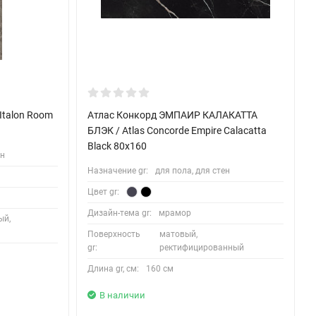
Italon Room
Атлас Конкорд ЭМПАИР КАЛАКАТТА
БЛЭК / Atlas Concorde Empire Calacatta
Black 80x160
ен
Назначение gr:
для пола, для стен
Цвет gr:
Дизайн-тема gr:
мрамор
ый,
Поверхность
матовый,
gr:
ректифицированный
Длина gr, см:
160 см
В наличии