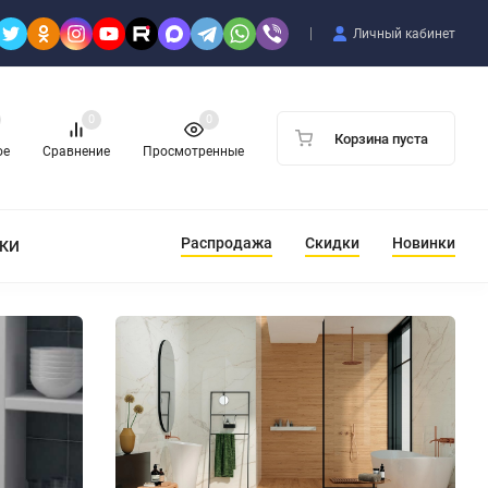
Личный кабинет
0
0
Корзина пуста
ое
Сравнение
Просмотренные
Распродажа
Скидки
Новинки
ТКИ
EQUIPE ARROW CARIBBEAN
Керамическая п
EQUIPE Arrow