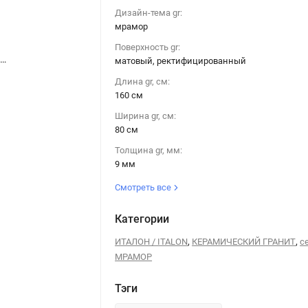
Дизайн-тема gr:
мрамор
Поверхность gr:
Италон Шарм Делюкс Сахара Нуар Рет / Italon Charme Deluxe Sahara Noir Ret 80x160
Италон Шарм Делюкс Сахара Нуар Рет / Italon Charme Deluxe Sahara Noir Ret 80x160
матовый, ректифицированный
Длина gr, см:
160 см
Ширина gr, см:
80 см
Толщина gr, мм:
9 мм
Смотреть все
Категории
,
,
ИТАЛОН / ITALON
КЕРАМИЧЕСКИЙ ГРАНИТ
с
МРАМОР
Тэги