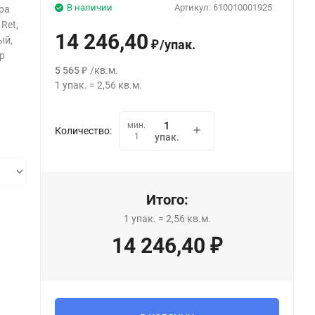
В наличии
Артикул:
610010001925
ра
 Ret,
14 246,40
ый,
/
упак.
₽
ер
5 565
/
кв.м.
₽
1
упак.
=
2,56
кв.м.
мин.
Количество:
1
упак.
Итого:
1
упак.
=
2,56
кв.м.
14 246,40
₽