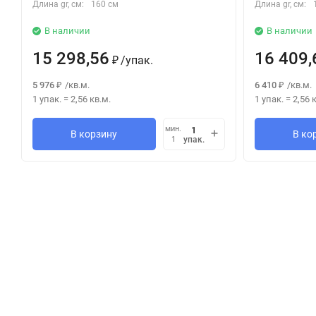
Длина gr, см:
160 см
Длина gr, см:
В наличии
В наличии
15 298,56
16 409,
/
упак.
₽
5 976
/
кв.м.
6 410
/
кв.м.
₽
₽
1 упак.
=
2,56
кв.м.
1 упак.
=
2,56
к
мин.
В корзину
В ко
упак.
1