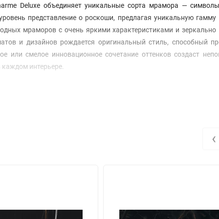
harme Deluxe объединяет уникальные сорта мрамора — символы
 уровень представление о роскоши, предлагая уникальную гамму
родных мраморов с очень яркими характеристиками и зеркально
атов и дизайнов рождается оригинальный стиль, способный пр
ое или смелое инновационное сочетание оттенков создаст непо
 каждом интерьере.
‹