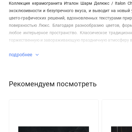
Коллекция керамогранита Италон Шарм Делюкс / Italon C
эксклюзивности и безупречного вкуса, и выводит на новый
цвето-графических решений, вдохновленных текстурами при
поверхностью Люкс. Благодаря разнообразию цветов, форм
любое интерьерное пространство. Классическое традиционн
торжественную и завораживающую праздничную атмосферу в
подробнее
Рекомендуем посмотреть