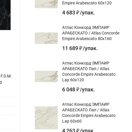
Empire Arabescato 60x120
4 683
/
упак.
₽
Атлас Конкорд ЭМПАИР
АРАБЕСКАТО / Atlas Concorde
Empire Arabescato 80x160
11 689
/
упак.
₽
Атлас Конкорд ЭМПАИР
АРАБЕСКАТО Лап / Atlas
И
Атлас Конкорд ЭМПАИР КАЛАКАТТА
Атла
Concorde Empire Arabescato
F.D.M.
БЛЭК МОЗАИКА Лап / Atlas Concorde
БЛЭК 
Lap 60x120
0
Empire Calacatta Black Mosaic Lap 30x30
Calac
6 048
/
упак.
₽
Назначение gr:
для пола, для стен, мозаика
Назнач
Цвет gr:
Цвет gr
Атлас Конкорд ЭМПАИР
АРАБЕСКАТО Лап / Atlas
Дизайн-тема gr:
мрамор
Дизайн
Concorde Empire Arabescato
Поверхность
лаппатированный,
Повер
Lap 60x60
gr:
ректифицированный
gr:
4 263
/
упак.
₽