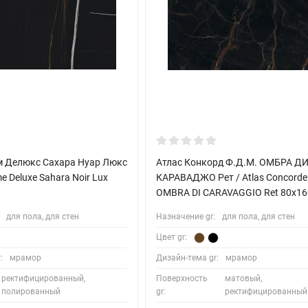
 Делюкс Сахара Нуар Люкс
Атлас Конкорд Ф.Д.М. ОМБРА Д
me Deluxe Sahara Noir Lux
КАРАВАДЖО Рет / Atlas Concorde 
OMBRA DI CARAVAGGIO Ret 80x16
для пола, для стен
Назначение gr:
для пола, для стен
Цвет gr:
:
мрамор
Дизайн-тема gr:
мрамор
ректифицированный,
Поверхность
матовый,
полированный
gr:
ректифицированный