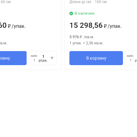
160 см
Длина gr, см:
160 см
В наличии
60
15 298,56
/
упак.
/
упак.
₽
₽
5 976
/
кв.м.
₽
в.м.
1 упак.
=
2,56
кв.м.
мин.
мин.
рзину
В корзину
упак.
у
1
1