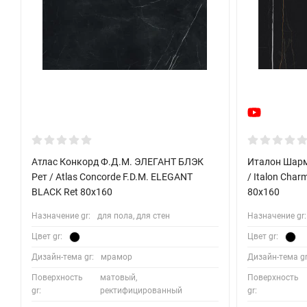
Атлас Конкорд Ф.Д.М. ЭЛЕГАНТ БЛЭК
Италон Шарм
Рет / Atlas Concorde F.D.M. ELEGANT
/ Italon Char
BLACK Ret 80x160
80x160
Назначение gr:
для пола, для стен
Назначение gr:
Цвет gr:
Цвет gr:
Дизайн-тема gr:
мрамор
Дизайн-тема gr
Поверхность
матовый,
Поверхность
gr:
ректифицированный
gr: