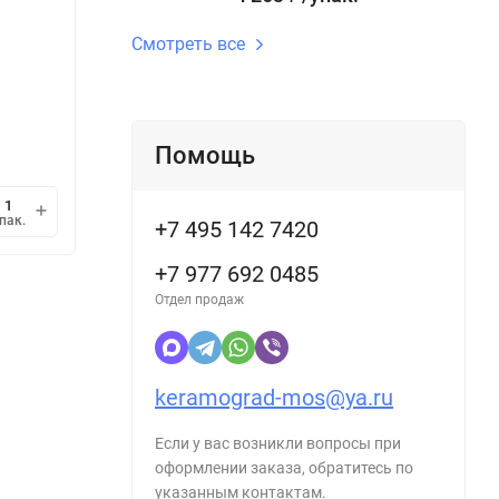
Длина gr, см:
30 см
Длина g
Смотреть все
В наличии
В н
15 717
14 
/
упак.
₽
15 875,76
/
кв.м.
5 489,
₽
Помощь
1 упак.
=
0,99
кв.м.
1 упак
мин.
В корзину
пак.
упак.
1
+7 495 142 7420
+7 977 692 0485
Отдел продаж
keramograd-mos@ya.ru
Если у вас возникли вопросы при
оформлении заказа, обратитесь по
указанным контактам.