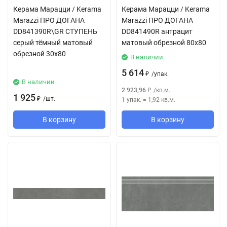
Керама Марацци / Kerama
Керама Марацци / Kerama
Marazzi ПРО ДОГАНА
Marazzi ПРО ДОГАНА
DD841390R\GR СТУПЕНЬ
DD841490R антрацит
серый тёмный матовый
матовый обрезной 80x80
обрезной 30x80
В наличии
5 614
/
упак.
₽
В наличии
2 923,96
/
кв.м.
₽
1 925
/
шт.
1 упак.
=
1,92
кв.м.
₽
В корзину
В корзину