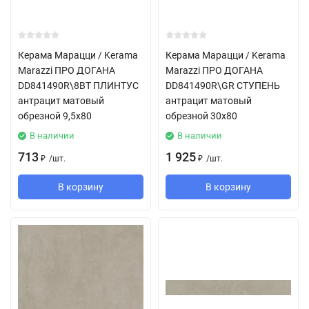
Керама Марацци / Kerama
Керама Марацци / Kerama
Marazzi ПРО ДОГАНА
Marazzi ПРО ДОГАНА
DD841490R\8BT ПЛИНТУС
DD841490R\GR СТУПЕНЬ
антрацит матовый
антрацит матовый
обрезной 9,5x80
обрезной 30x80
В наличии
В наличии
713
1 925
/
шт.
/
шт.
₽
₽
В корзину
В корзину