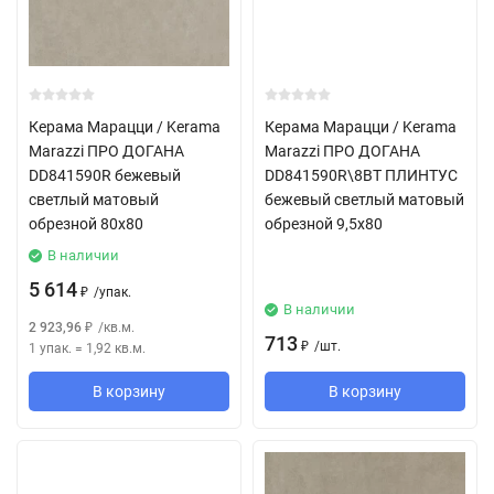
Керама Марацци / Kerama
Керама Марацци / Kerama
Marazzi ПРО ДОГАНА
Marazzi ПРО ДОГАНА
DD841590R бежевый
DD841590R\8BT ПЛИНТУС
светлый матовый
бежевый светлый матовый
обрезной 80x80
обрезной 9,5x80
В наличии
5 614
/
упак.
₽
В наличии
2 923,96
/
кв.м.
₽
713
/
шт.
1 упак.
=
1,92
кв.м.
₽
В корзину
В корзину