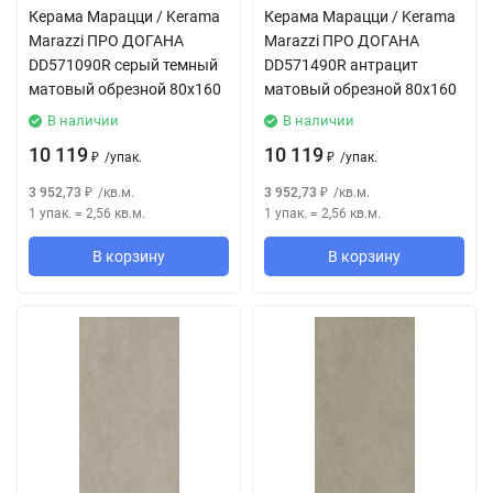
Керама Марацци / Kerama
Керама Марацци / Kerama
Marazzi ПРО ДОГАНА
Marazzi ПРО ДОГАНА
DD571090R серый темный
DD571490R антрацит
матовый обрезной 80x160
матовый обрезной 80x160
В наличии
В наличии
10 119
10 119
/
упак.
/
упак.
₽
₽
3 952,73
/
кв.м.
3 952,73
/
кв.м.
₽
₽
1 упак.
=
2,56
кв.м.
1 упак.
=
2,56
кв.м.
В корзину
В корзину