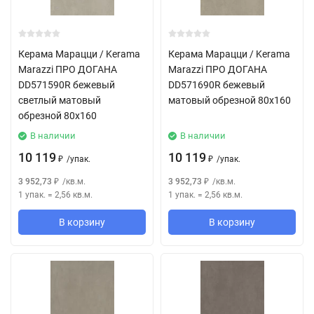
Керама Марацци / Kerama
Керама Марацци / Kerama
Marazzi ПРО ДОГАНА
Marazzi ПРО ДОГАНА
DD571590R бежевый
DD571690R бежевый
светлый матовый
матовый обрезной 80x160
обрезной 80x160
В наличии
В наличии
10 119
10 119
/
упак.
/
упак.
₽
₽
3 952,73
/
кв.м.
3 952,73
/
кв.м.
₽
₽
1 упак.
=
2,56
кв.м.
1 упак.
=
2,56
кв.м.
В корзину
В корзину