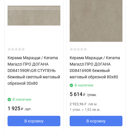
Керама Марацци / Kerama
Керама Марацци / Kerama
Marazzi ПРО ДОГАНА
Marazzi ПРО ДОГАНА
DD841590R\GR СТУПЕНЬ
DD841690R бежевый
бежевый светлый матовый
матовый обрезной 80x80
обрезной 30x80
В наличии
5 614
/
упак.
₽
В наличии
2 923,96
/
кв.м.
₽
1 925
/
шт.
1 упак.
=
1,92
кв.м.
₽
В корзину
В корзину