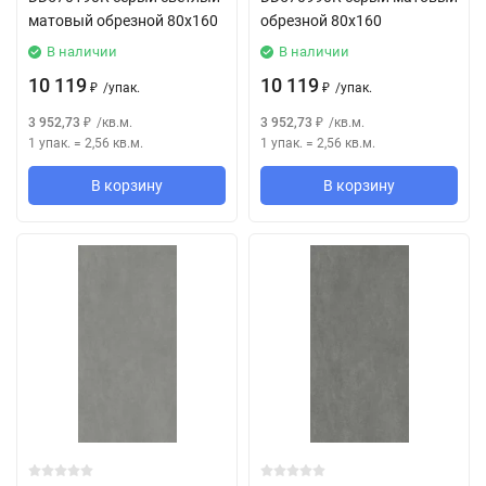
матовый обрезной 80x160
обрезной 80x160
В наличии
В наличии
10 119
10 119
/
упак.
/
упак.
₽
₽
3 952,73
/
кв.м.
3 952,73
/
кв.м.
₽
₽
1 упак.
=
2,56
кв.м.
1 упак.
=
2,56
кв.м.
В корзину
В корзину