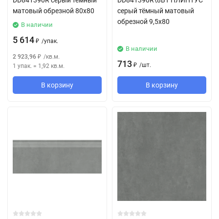
DD841390R серый темный
DD841390R\8BT ПЛИНТУС
матовый обрезной 80x80
серый тёмный матовый
обрезной 9,5x80
В наличии
5 614
/
упак.
₽
В наличии
2 923,96
/
кв.м.
₽
713
/
шт.
1 упак.
=
1,92
кв.м.
₽
В корзину
В корзину