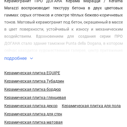
Керамогранит ПРО ДОГАНА Керама Марацци / Kerama
Marazzi воспроизводит текстуру бетона в двух цветовых
гаммах: серых оттенков и спектре тёплых бежево-коричневых
тонов. Матовый керамогранит под бетон, окрашенный в массе
в цвет поверхности, устойчивый к износу и механическим
воздействиям. Вдохновением для создания серии ПРО
ДОГАНА стало здание таможни Punta della Dogana, в котором
сейчас находится художественная галерея, центр притяжения
ценителей современного искусства. Поверхности стен старой
подробнее
таможни во время реконструкции были покрыты ровным
слоем бетона, и только в некоторых местах архитектор
Керамическая плитка EQUIPE
оставил открытой оригинальную кирпичную кладку.
Керамическая плитка Тубадзин
Керамическая плитка бордюр
В серии ПРО ДОГАННА к каждому цвету плитки предлагаются
Керамическая плитка глянцевая
керамогранитные ступени размером 30х80 см с четырьмя
противоскользящими пропилами, а также подступенки и
Керамическая плитка декор
Керамическая плитка для пола
плинтусы, с помощью которых можно быстро и эстетично
Керамическая плитка для стен
оформить лестничные пролёты. Керамический гранит ПРО
Керамическая плитка матовая