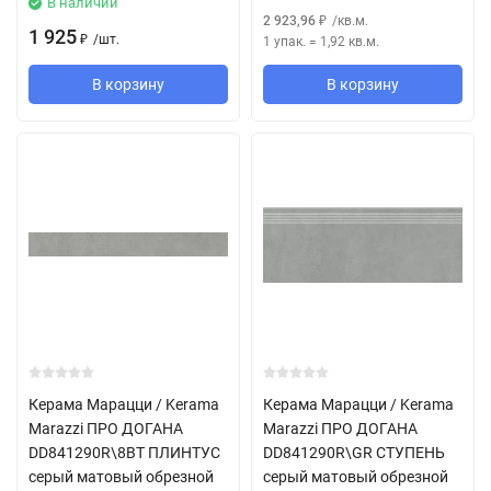
В наличии
2 923,96
/
кв.м.
₽
1 925
/
шт.
1 упак.
=
1,92
кв.м.
₽
В корзину
В корзину
Керама Марацци / Kerama
Керама Марацци / Kerama
Marazzi ПРО ДОГАНА
Marazzi ПРО ДОГАНА
DD841290R\8BT ПЛИНТУС
DD841290R\GR СТУПЕНЬ
серый матовый обрезной
серый матовый обрезной