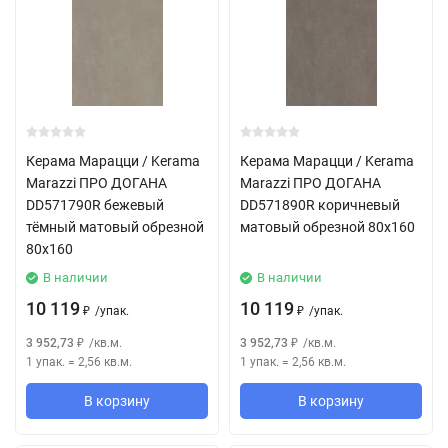
Керама Марацци / Kerama
Керама Марацци / Kerama
Marazzi ПРО ДОГАНА
Marazzi ПРО ДОГАНА
DD571790R бежевый
DD571890R коричневый
тёмный матовый обрезной
матовый обрезной 80x160
80x160
В наличии
В наличии
10 119
10 119
/
упак.
/
упак.
₽
₽
3 952,73
/
кв.м.
3 952,73
/
кв.м.
₽
₽
1 упак.
=
2,56
кв.м.
1 упак.
=
2,56
кв.м.
В корзину
В корзину