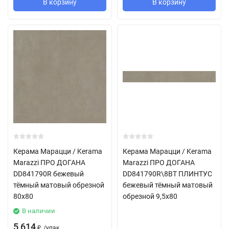
В корзину
В корзину
Керама Марацци / Kerama
Керама Марацци / Kerama
Marazzi ПРО ДОГАНА
Marazzi ПРО ДОГАНА
DD841790R бежевый
DD841790R\8BT ПЛИНТУС
тёмный матовый обрезной
бежевый тёмный матовый
80x80
обрезной 9,5x80
В наличии
5 614
/
упак.
₽