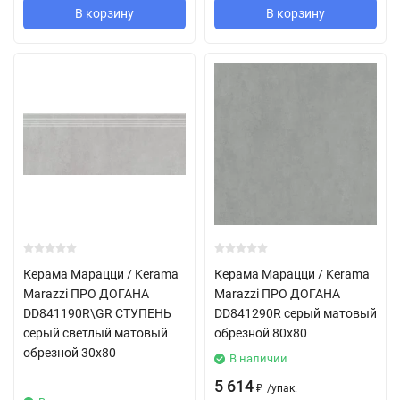
В корзину
В корзину
Керама Марацци / Kerama
Керама Марацци / Kerama
Marazzi ПРО ДОГАНА
Marazzi ПРО ДОГАНА
DD841190R\GR СТУПЕНЬ
DD841290R серый матовый
серый светлый матовый
обрезной 80x80
обрезной 30x80
В наличии
5 614
/
упак.
₽