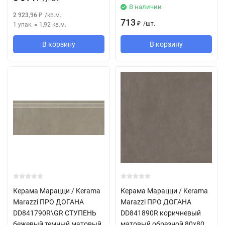
В наличии
2 923,96
/
кв.м.
₽
713
/
шт.
1 упак.
=
1,92
кв.м.
₽
В корзину
В корзину
Керама Марацци / Kerama
Керама Марацци / Kerama
Marazzi ПРО ДОГАНА
Marazzi ПРО ДОГАНА
DD841790R\GR СТУПЕНЬ
DD841890R коричневый
бежевый темный матовый
матовый обрезной 80x80