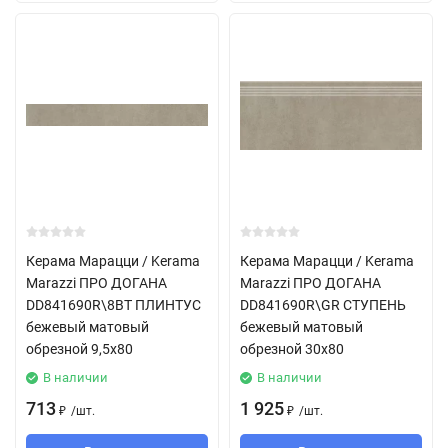
Керама Марацци / Kerama
Керама Марацци / Kerama
Marazzi ПРО ДОГАНА
Marazzi ПРО ДОГАНА
DD841690R\8BT ПЛИНТУС
DD841690R\GR СТУПЕНЬ
бежевый матовый
бежевый матовый
обрезной 9,5x80
обрезной 30x80
В наличии
В наличии
713
1 925
/
шт.
/
шт.
₽
₽