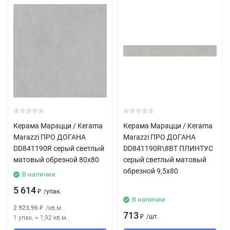
Керама Марацци / Kerama
Керама Марацци / Kerama
Marazzi ПРО ДОГАНА
Marazzi ПРО ДОГАНА
DD841190R серый светлый
DD841190R\8BT ПЛИНТУС
матовый обрезной 80x80
серый светлый матовый
обрезной 9,5x80
В наличии
5 614
/
упак.
₽
В наличии
2 923,96
/
кв.м.
₽
713
/
шт.
1 упак.
=
1,92
кв.м.
₽