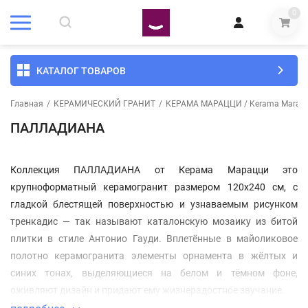
0
КАТАЛОГ ТОВАРОВ
Главная
/
КЕРАМИЧЕСКИЙ ГРАНИТ
/
КЕРАМА МАРАЦЦИ / Kerama Marazz
ПАЛЛАДИАНА
Коллекция ПАЛЛАДИАНА от Керама Марацци это
крупноформатный керамогранит размером 120x240 см, с
гладкой блестящей поверхностью и узнаваемым рисунком
тренкадис — так называют каталонскую мозаику из битой
плитки в стиле Антонио Гауди. Вплетённые в майоликовое
полотно керамогранита элементы орнамента в жёлтых и
синих тонах, выделяющиеся на белом и тёмном фоне,
оживляют дизайн и придают ему жизнерадостное звучание.