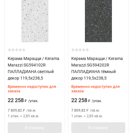
Керама Марацци / Kerama
Керама Марацци / Kerama
Marazzi SG594102R
Marazzi SG594202R
ПАЛЛАДИАНА светлый
ПАЛЛАДИАНА тёмный
декор 119,5x238,5
декор 119,5x238,5
Временно недоступен для
Временно недоступен для
заказа
заказа
22 258
22 258
/
упак.
/
упак.
₽
₽
7 809,82
/
кв.м.
7 809,82
/
кв.м.
₽
₽
1 упак.
=
2,85
кв.м.
1 упак.
=
2,85
кв.м.
В корзину
В корзину