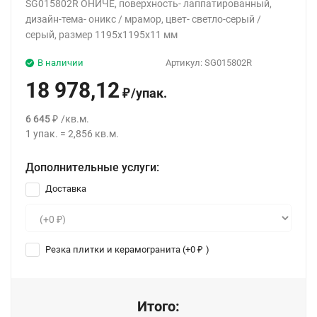
SG015802R ОНИЧЕ, поверхность- лаппатированный,
дизайн-тема- оникс / мрамор, цвет- светло-серый /
серый, размер 1195x1195x11 мм
В наличии
Артикул:
SG015802R
18 978,12
/
упак.
₽
6 645
/
кв.м.
₽
1
упак.
=
2,856
кв.м.
Дополнительные услуги:
Доставка
Резка плитки и керамогранита (+
0
)
₽
Итого: