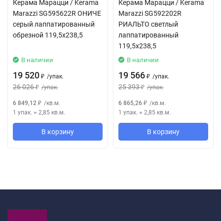
Керама Марацци / Kerama
Керама Марацци / Kerama
Marazzi SG595622R ОНИЧЕ
Marazzi SG592202R
серый лаппатированный
РИАЛЬТО светлый
обрезной 119,5x238,5
лаппатированный
119,5x238,5
В наличии
В наличии
19 520
19 566
/
упак.
/
упак.
₽
₽
26 026
25 393
/
упак.
/
упак.
₽
₽
6 849,12
/
кв.м.
6 865,26
/
кв.м.
₽
₽
1 упак.
=
2,85
кв.м.
1 упак.
=
2,85
кв.м.
В корзину
В корзину