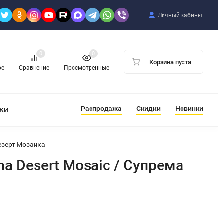
Личный кабинет
0
0
Корзина пуста
ое
Сравнение
Просмотренные
Распродажа
Скидки
Новинки
ТКИ
Дезерт Мозаика
a Desert Mosaic / Супрема