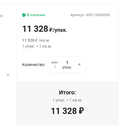
В наличии
Артикул:
600110000056
as
11 328
/
упак.
₽
11 328
/
кв.м.
₽
1
упак.
=
1
кв.м.
мин.
Количество:
1
упак.
Итого:
1
упак.
=
1
кв.м.
11 328
₽