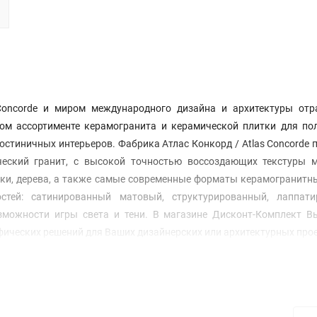
Concorde и миром международного дизайна и архитектуры отр
ом ассортименте керамогранита и керамической плитки для пол
остиничных интерьеров. Фабрика Атлас Конкорд / Atlas Concorde 
ческий гранит, с высокой точностью воссоздающих текстуры 
рки, дерева, а также самые современные форматы керамогранитн
тей: сатинированный матовый, структурированный, лаппати
можности игры света и тени. В магазине Дисконт-Комплект В
фических решений для Ваших дизайнерских или архитектурных про
vestimenti in Pasta Bianca