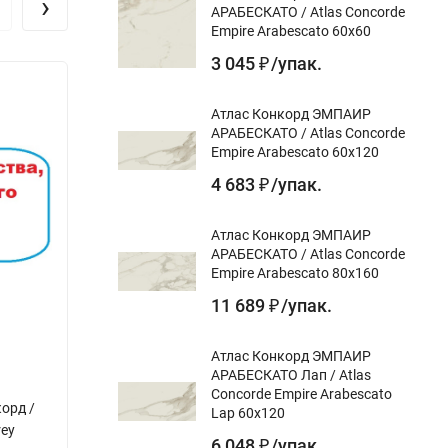
›
АРАБЕСКАТО / Atlas Concorde
Empire Arabescato 60x60
3 045
/
упак.
₽
Атлас Конкорд ЭМПАИР
АРАБЕСКАТО / Atlas Concorde
Empire Arabescato 60x120
4 683
/
упак.
₽
Атлас Конкорд ЭМПАИР
АРАБЕСКАТО / Atlas Concorde
Empire Arabescato 80x160
11 689
/
упак.
₽
Атлас Конкорд ЭМПАИР
АРАБЕСКАТО Лап / Atlas
Concorde Empire Arabescato
орд /
Керамическая плитка Атлас Конкорд /
Керам
Lap 60x120
rey
Atlas Concorde Supernova Stone Light
Atlas
6 048
/
упак.
₽