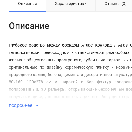
Описание
Характеристики
Отзывы (0)
Описание
Глубокое родство между брендом Атлас Конкорд / Atlas 
технологически превосходном и стилистически разнообразн
жилых и общественных пространств, публичных, торговых и г
оригинальные по дизайну керамическую плитку и керами
природного камня, бетона, цемента и декоративной штукату
80х160, 120х278 см и широкий выбор фактур поверхнос
полированный, 3D рельефы, открывающие бесконечные воз
получить индивидуальные консультации по выбору цвето-гра
подробнее
НАСТЕННАЯ ПЛИТКА ИЗ БЕЛОЙ ГЛИНЫ - White Body Wall Tiles - Ri