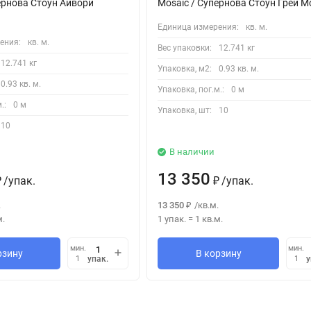
ернова Стоун Айвори
Mosaic / Супернова Стоун Грей 
Единица измерения:
кв. м.
ения:
кв. м.
Вес упаковки:
12.741 кг
12.741 кг
Упаковка, м2:
0.93 кв. м.
0.93 кв. м.
Упаковка, пог.м.:
0 м
.:
0 м
Упаковка, шт:
10
10
В наличии
13 350
/
упак.
/
упак.
₽
₽
.
13 350
/
кв.м.
₽
м.
1 упак.
=
1
кв.м.
мин.
мин.
рзину
В корзину
упак.
у
1
1