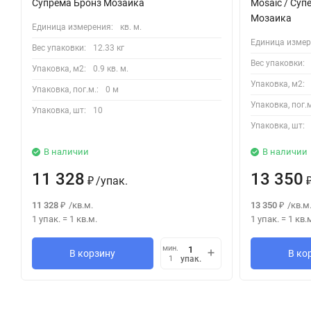
Супрема Бронз Мозаика
Mosaic / Суп
Мозаика
Единица измерения:
кв. м.
Единица измер
Вес упаковки:
12.33 кг
Вес упаковки:
Упаковка, м2:
0.9 кв. м.
Упаковка, м2:
Упаковка, пог.м.:
0 м
Упаковка, пог.м
Упаковка, шт:
10
Упаковка, шт:
В наличии
В наличии
11 328
13 350
/
упак.
₽
11 328
/
кв.м.
13 350
/
кв.м
₽
₽
1 упак.
=
1
кв.м.
1 упак.
=
1
кв.
мин.
В корзину
В ко
упак.
1