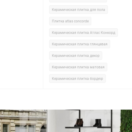
Керамическая плитка для пола
Плитка atlas concorde
Керамическая плитка Атлас Конкорд
Керамическая плитка глянцевая
Керамическая плитка декор
Керамическая плитка матовая
Керамическая плитка бордюр