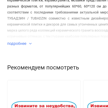
керамической плитки, керамогранита, мозаики представлен
разных форматов, от популярнейших 60*60, 60*120 см до
соответствии с последними требованиями актуальной миро
ТУБАДЗИН / TUBADZIN совместно с известным дизайнеро
керамической плитки и декоров для самых утонченных ценит
марка целого ряда коллекций керамического гранита воссозда
коричневых оттенках, с текстурами наиболее популярных пор
подробнее
Рекомендуем посмотреть