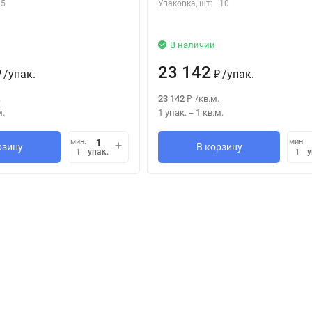
5
Упаковка, шт:
10
В наличии
23 142
/
упак.
/
упак.
₽
₽
.
23 142
/
кв.м.
₽
м.
1 упак.
=
1
кв.м.
мин.
мин.
рзину
В корзину
упак.
у
1
1