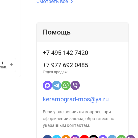
Смотреть все
Упаков
Упаковка, шт:
5
В наличии
В н
22 476
23 
Помощь
/
упак.
₽
22 476
/
кв.м.
23 142
₽
1 упак.
=
1
кв.м.
1 упак
+7 495 142 7420
мин.
+7 977 692 0485
В корзину
пак.
упак.
1
Отдел продаж
keramograd-mos@ya.ru
Если у вас возникли вопросы при
оформлении заказа, обратитесь по
указанным контактам.