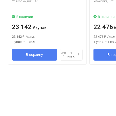
Упаковка, шт:
10
Упаковка, шт:
В наличии
В наличии
23 142
22 476
/
упак.
₽
23 142
/
кв.м.
22 476
/
кв.м
₽
₽
1 упак.
=
1
кв.м.
1 упак.
=
1
кв.
мин.
В корзину
В ко
упак.
1