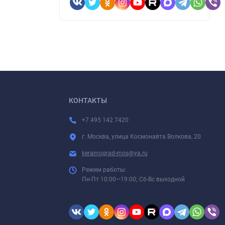
КОНТАКТЫ
+7 495 142 7420
г. Москва, улица Космонавта Волкова, 20
keramograd-mos@ya.ru
Режим работы:
Пн-Пт 10:00—19:00; Сб-Вс выходной