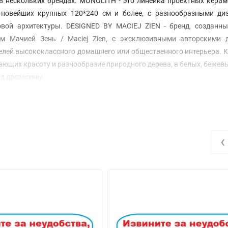
 в нескольких брендах. MONOLITH - это линейка проектных кера
 новейших крупных 120*240 см и более, с разнообразными ди
вой архитектуры. DESIGNED BY MACIEJ ZIEN - бренд, созданны
м Мачией Зень / Maciej Zien, с эксклюзивными авторскими 
елей высококлассного домашнего или общественного интерьера. K
ющих красоту и разнообразие природного дерева, в белых, бежевы
од древесины.
‹