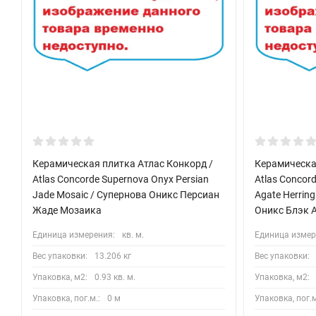
Керамическая плитка Атлас Конкорд /
Керамическа
Atlas Concorde Supernova Onyx Persian
Atlas Concor
Jade Mosaic / Супернова Оникс Персиан
Agate Herrin
Жаде Мозаика
Оникс Блэк 
Единица измерения:
кв. м.
Единица измер
Вес упаковки:
13.206 кг
Вес упаковки:
Упаковка, м2:
0.93 кв. м.
Упаковка, м2:
Упаковка, пог.м.:
0 м
Упаковка, пог.м