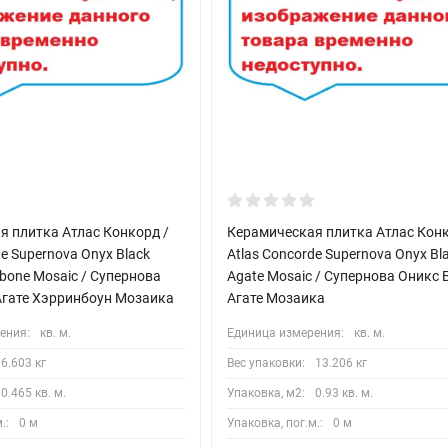
я плитка Атлас Конкорд /
Керамическая плитка Атлас Конк
de Supernova Onyx Black
Atlas Concorde Supernova Onyx Bl
gbone Mosaic / Супернова
Agate Mosaic / Супернова Оникс 
Агате Хэрринбоун Мозаика
Агате Мозаика
ения:
кв. м.
Единица измерения:
кв. м.
6.603 кг
Вес упаковки:
13.206 кг
0.465 кв. м.
Упаковка, м2:
0.93 кв. м.
.:
0 м
Упаковка, пог.м.:
0 м