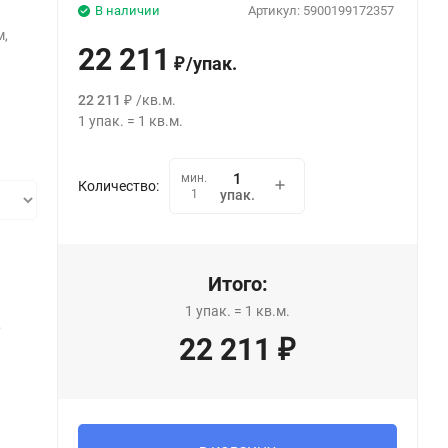
В наличии
Артикул:
5900199172357
м,
22 211
/
упак.
₽
22 211
/
кв.м.
₽
1
упак.
=
1
кв.м.
мин.
Количество:
1
упак.
Итого:
1
упак.
=
1
кв.м.
,
22 211
₽