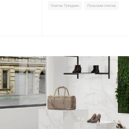
Плитка Тубадзин
Польская плитка