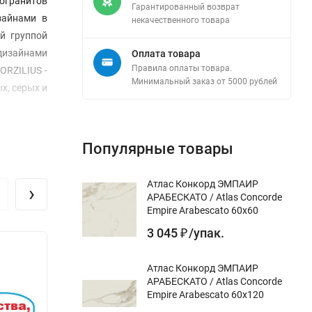
могранитов
Гарантированный возврат
зайнами в
некачественного товара
й группой
дизайнами
Оплата товара
Правила оплаты товара.
ORZILIUS -
Минимальный заказ от 5000 рублей
х, серых и
Популярные товары
Атлас Конкорд ЭМПАИР
›
АРАБЕСКАТО / Atlas Concorde
Empire Arabescato 60x60
3 045
/
упак.
₽
Атлас Конкорд ЭМПАИР
АРАБЕСКАТО / Atlas Concorde
Empire Arabescato 60x120