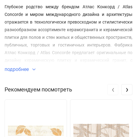
Глубокое родство между брендом Атлас Конкорд / Atlas
Concorde и миром международного дизайна и архитектуры
отражается в технологически превосходном и стилистически
разнообразном ассортименте керамогранита и керамической
плитки для полов и стен жилых и общественных пространств,
публичных, торговых и гостиничных интерьеров. Фабрика
Атлас Конкорд / Atlas Concorde предлагает оригинальные по
дизайну керамическую плитку и керамический гранит, с
высокой точностью воссоздающих текстуры мрамора и
подробнее
природного камня, бетона, цемента и декоративной
штукатурки, дерева, а также самые современные форматы
‹
›
Рекомендуем посмотреть
керамогранитных плит до 80х160, 120х278 см и широкий
выбор фактур поверхностей: сатинированный матовый,
структурированный, лаппатированный, полированный, 3D
рельефы, открывающие бесконечные возможности игры
света и тени. В магазине Дисконт-Комплект Вы сможете
получить индивидуальные консультации по выбору цвето-
графических решений для Ваших дизайнерских или