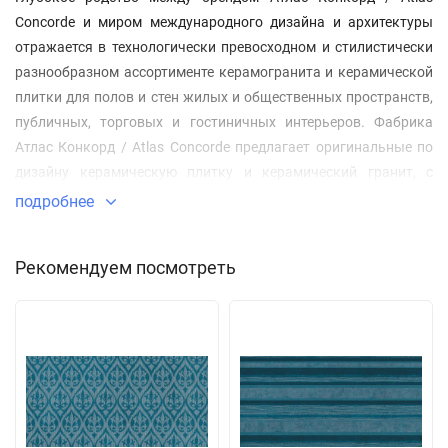
Concorde и миром международного дизайна и архитектуры
отражается в технологически превосходном и стилистически
разнообразном ассортименте керамогранита и керамической
плитки для полов и стен жилых и общественных пространств,
публичных, торговых и гостиничных интерьеров. Фабрика
Атлас Конкорд / Atlas Concorde предлагает оригинальные по
дизайну керамическую плитку и керамический гранит, с
высокой точностью воссоздающих текстуры мрамора и
подробнее
природного камня, бетона, цемента и декоративной
штукатурки, дерева, а также самые современные форматы
Рекомендуем посмотреть
керамогранитных плит до 80х160, 120х278 см и широкий
выбор фактур поверхностей: сатинированный матовый,
структурированный, лаппатированный, полированный, 3D
рельефы, открывающие бесконечные возможности игры
света и тени. В магазине Дисконт-Комплект Вы сможете
получить индивидуальные консультации по выбору цвето-
графических решений для Ваших дизайнерских или
архитектурных проектов.