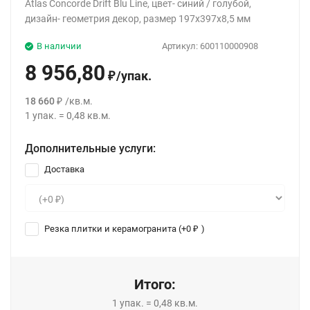
Atlas Concorde Drift Blu Line, цвет- синий / голубой,
дизайн- геометрия декор, размер 197x397x8,5 мм
В наличии
Артикул:
600110000908
8 956,80
/
упак.
₽
18 660
/
кв.м.
₽
1
упак.
=
0,48
кв.м.
Дополнительные услуги:
Доставка
Резка плитки и керамогранита (+
0
)
₽
Итого:
1
упак.
=
0,48
кв.м.