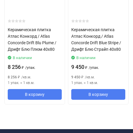
НАСТЕННАЯ ПЛИТКА ИЗ БЕЛОЙ ГЛИНЫ - White Body Wall Tiles -
Rivestimenti in Pasta Bianca
Керамическая плитка
Керамическая плитка
Атлас Конкорд / Atlas
Атлас Конкорд / Atlas
Concorde Drift Blu Plume /
Concorde Drift Blue Stripe /
Дрифт Блю Плюм 40x80
Дрифт Блю Страйп 40x80
В наличии
В наличии
8 256
9 450
/
упак.
/
упак.
₽
₽
8 256
/
кв.м.
9 450
/
кв.м.
₽
₽
1 упак.
=
1
кв.м.
1 упак.
=
1
кв.м.
В корзину
В корзину