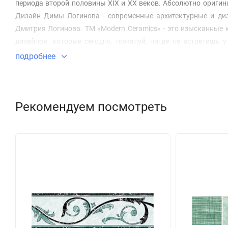
периода второй половины XIX и XX веков. Абсолютно ориги
Дизайн Димы Логинова - современные архитектурные и диз
Дмитрия Логинова. ТМ «Modern Ceramics» - это изысканные
дизайнов, которые сегодня, пожалуй, нигде не встретишь 
плитки.
подробнее
Рекомендуем посмотреть