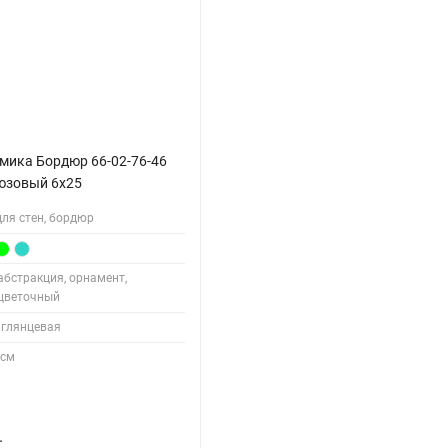
мика Бордюр 66-02-76-46
юзовый 6х25
для стен, бордюр
абстракция, орнамент,
цветочный
глянцевая
 см
.