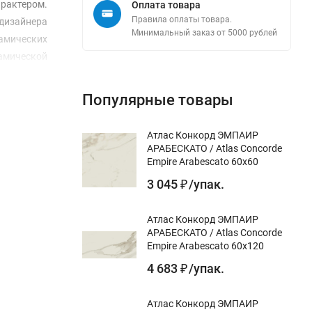
арактером.
Оплата товара
Правила оплаты товара.
дизайнера
Минимальный заказ от 5000 рублей
рамических
амической
Популярные товары
Атлас Конкорд ЭМПАИР
АРАБЕСКАТО / Atlas Concorde
Empire Arabescato 60x60
3 045
/
упак.
₽
Атлас Конкорд ЭМПАИР
АРАБЕСКАТО / Atlas Concorde
Empire Arabescato 60x120
4 683
/
упак.
₽
Атлас Конкорд ЭМПАИР