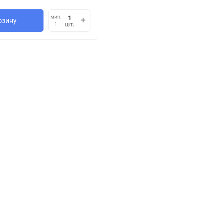
мин.
рзину
шт.
1