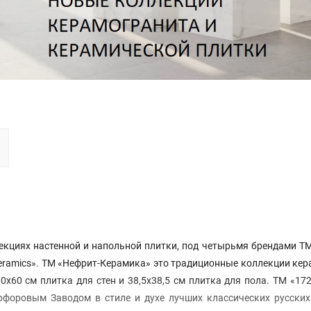
екциях настенной и напольной плитки, под четырьмя брендами Т
eramics». ТМ «Нефрит-Керамика» это традиционные коллекции ке
х60 см плитка для стен и 38,5х38,5 см плитка для пола. ТМ «172
форовым Заводом в стиле и духе лучших классических русских