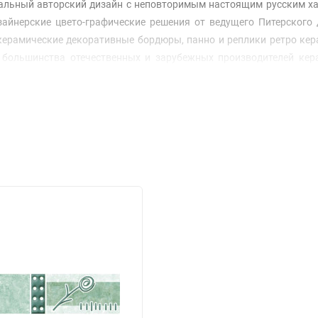
нальный авторский дизайн с неповторимым настоящим русским х
айнерские цвето-графические решения от ведущего Питерского 
 керамические декоративные бордюры, панно и реплики ретро ке
у большинства отечественных и зарубежных производителей кер