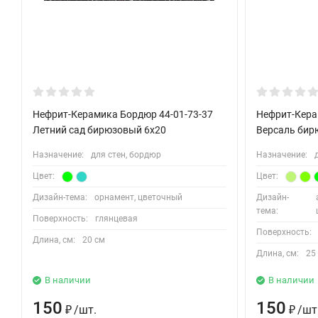
Нефрит-Керамика Бордюр 44-01-73-37
Нефрит-Кера
Летний сад бирюзовый 6х20
Версаль бир
Назначение:
для стен, бордюр
Назначение:
Цвет:
Цвет:
Дизайн-тема:
орнамент, цветочный
Дизайн-
тема:
Поверхность:
глянцевая
Поверхность:
Длина, см:
20 см
Длина, см:
25
В наличии
В наличии
150
150
/
шт.
/
шт
₽
₽