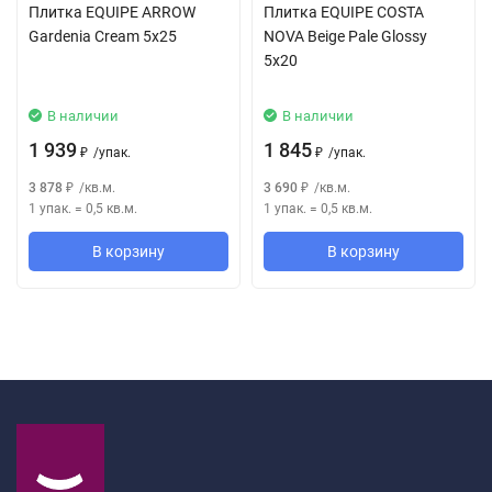
Плитка EQUIPE ARROW
Плитка EQUIPE COSTA
Gardenia Cream 5x25
NOVA Beige Pale Glossy
5x20
В наличии
В наличии
1 939
1 845
/
упак.
/
упак.
₽
₽
3 878
/
кв.м.
3 690
/
кв.м.
₽
₽
1 упак.
=
0,5
кв.м.
1 упак.
=
0,5
кв.м.
В корзину
В корзину