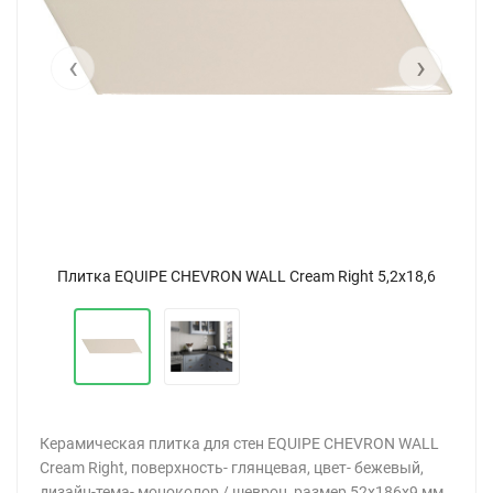
‹
›
,6
Плитка EQUIPE CHEVRON WALL Cream Right 5,2x18,6
П
Керамическая плитка для стен EQUIPE CHEVRON WALL
Cream Right, поверхность- глянцевая, цвет- бежевый,
дизайн-тема- моноколор / шеврон, размер 52х186х9 мм