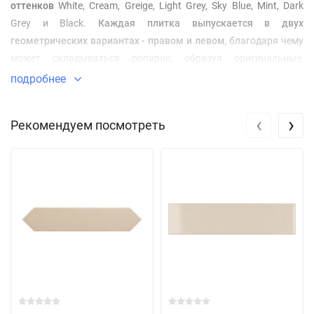
оттенков
White, Cream, Greige, Light Grey, Sky Blue, Mint, Dark
Grey и Black.
Каждая плитка выпускается в двух
геометрических вариантах - правом и левом
, благодаря чему
может складываться попарно, образуя оригинальные,
графические паттерны.
подробнее
‹
›
Рекомендуем посмотреть