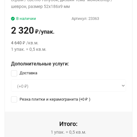
шеврон, размер 52х186х9 мм
В наличии
Артикул:
23363
2 320
/
упак.
₽
4 640
/
кв.м.
₽
1
упак.
=
0,5
кв.м.
Дополнительные услуги:
Доставка
Резка плитки и керамогранита (+
0
)
₽
Итого:
1
упак.
=
0,5
кв.м.