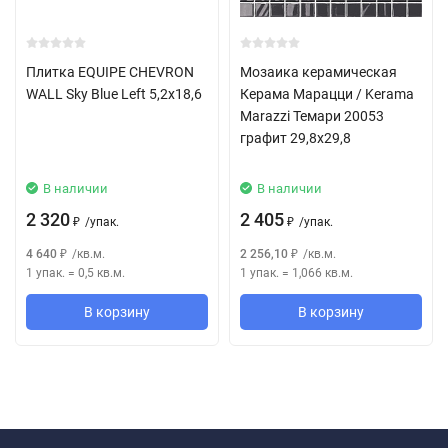
Плитка EQUIPE CHEVRON
Мозаика керамическая
WALL Sky Blue Left 5,2x18,6
Керама Марацци / Kerama
Marazzi Темари 20053
графит 29,8x29,8
В наличии
В наличии
2 320
2 405
/
упак.
/
упак.
₽
₽
4 640
/
кв.м.
2 256,10
/
кв.м.
₽
₽
1 упак.
=
0,5
кв.м.
1 упак.
=
1,066
кв.м.
В корзину
В корзину