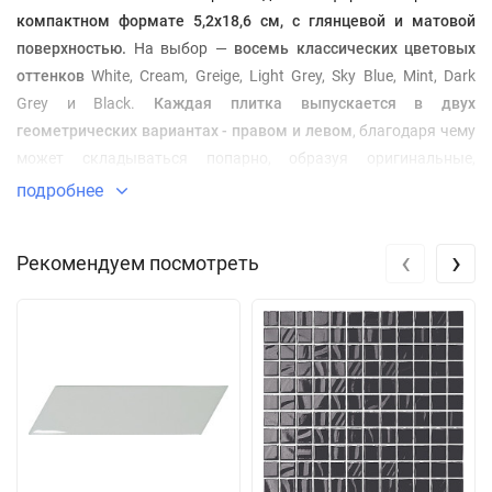
компактном формате 5,2х18,6 см, с глянцевой и матовой
поверхностью
.
На выбор —
восемь классических цветовых
оттенков
White, Cream, Greige, Light Grey, Sky Blue, Mint, Dark
Grey и Black.
Каждая плитка выпускается в двух
геометрических вариантах - правом и левом
, благодаря чему
может складываться попарно, образуя оригинальные,
графические паттерны.
подробнее
‹
›
Рекомендуем посмотреть