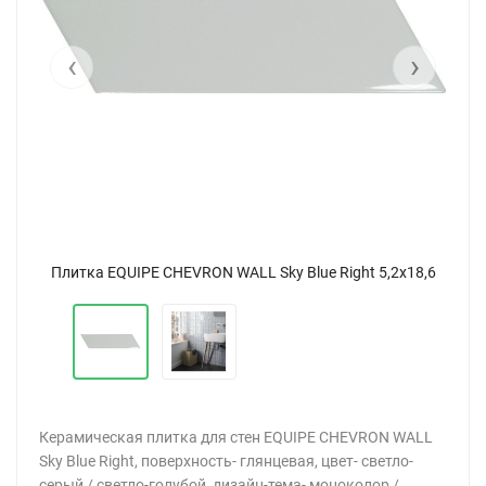
‹
›
8,6
Плитка EQUIPE CHEVRON WALL Sky Blue Right 5,2x18,6
Пл
Керамическая плитка для стен EQUIPE CHEVRON WALL
Sky Blue Right, поверхность- глянцевая, цвет- светло-
серый / светло-голубой, дизайн-тема- моноколор /