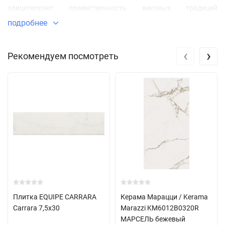
олицетворяет преемственность вековых традиций
классического мрамора в сочетании с современными
подробнее
технологиями, дизайнами и форматами, создавая уникальные
творческие возможности для декораторов и архитекторов.
‹
›
Рекомендуем посмотреть
Плитка EQUIPE CARRARA
Керама Марацци / Kerama
Carrara 7,5x30
Marazzi KM6012B0320R
МАРСЕЛЬ бежевый