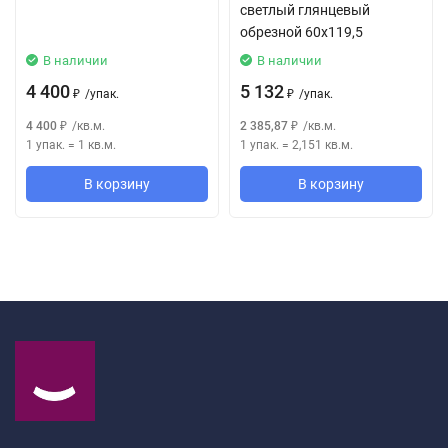
светлый глянцевый
обрезной 60x119,5
В наличии
В наличии
4 400
5 132
/
упак.
/
упак.
₽
₽
4 400
/
кв.м.
2 385,87
/
кв.м.
₽
₽
1 упак.
=
1
кв.м.
1 упак.
=
2,151
кв.м.
В корзину
В корзину