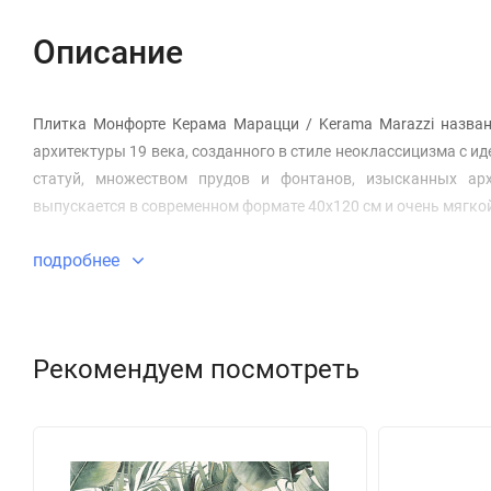
Описание
Плитка Монфорте Керама Марацци / Kerama Marazzi назван
архитектуры 19 века, созданного в стиле неоклассицизма с
статуй, множеством прудов и фонтанов, изысканных ар
выпускается в современном формате 40x120 см и очень мягко
подробнее
Рекомендуем посмотреть