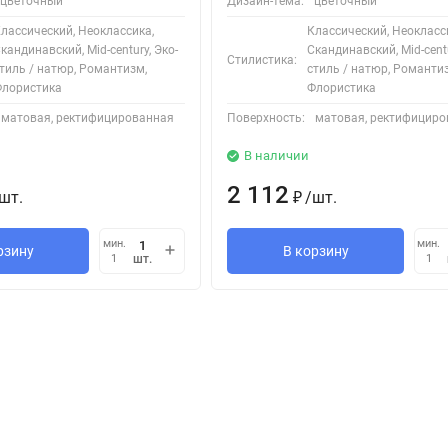
цветочный
Дизайн-тема:
цветочный
лассический, Неоклассика,
Классический, Неокласс
кандинавский, Mid-century, Эко-
Скандинавский, Mid-centu
Стилистика:
тиль / натюр, Романтизм,
стиль / натюр, Романти
лористика
Флористика
матовая, ректифицированная
Поверхность:
матовая, ректифицир
В наличии
2 112
шт.
/
шт.
₽
мин.
мин.
рзину
В корзину
шт.
1
1