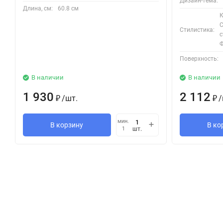
Дизайн-тема:
Длина, см:
60.8 см
К
С
Стилистика:
с
Ф
Поверхность:
В наличии
В наличии
1 930
2 112
/
шт.
/
₽
₽
мин.
В корзину
В ко
шт.
1