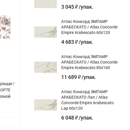
3 045
/
упак.
₽
Атлас Конкорд ЭМПАИР
АРАБЕСКАТО / Atlas Concorde
Empire Arabescato 60x120
4 683
/
упак.
₽
Атлас Конкорд ЭМПАИР
АРАБЕСКАТО / Atlas Concorde
Empire Arabescato 80x160
11 689
/
упак.
₽
рацци /
ФОРТЕ
Атлас Конкорд ЭМПАИР
езной
АРАБЕСКАТО Лап / Atlas
Concorde Empire Arabescato
Lap 60x120
6 048
/
упак.
₽