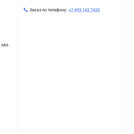
Заказ по телефону:
+7 495 142 7420
Керамическая плитка Керама Марацци / Kerama Marazzi 14016R\3F МОНФОРТЕ Панель Декор Глициния матовый обрезной 40x120
 Mid-