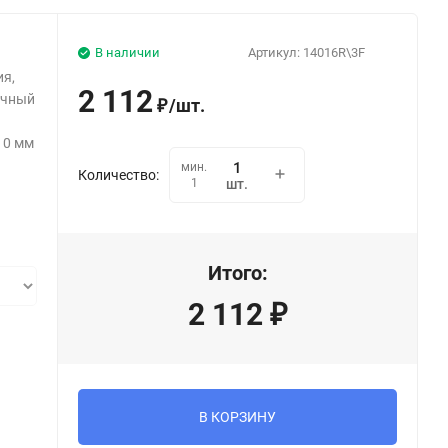
В наличии
Артикул:
14016R\3F
я,
2 112
очный
/
шт.
₽
10 мм
мин.
Количество:
1
шт.
Итого:
2 112
₽
В КОРЗИНУ