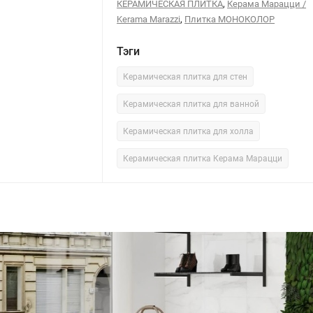
,
КЕРАМИЧЕСКАЯ ПЛИТКА
Керама Марацци /
,
Kerama Marazzi
Плитка МОНОКОЛОР
Тэги
Керамическая плитка для стен
Керамическая плитка для ванной
Керамическая плитка для холла
Керамическая плитка Керама Марацци