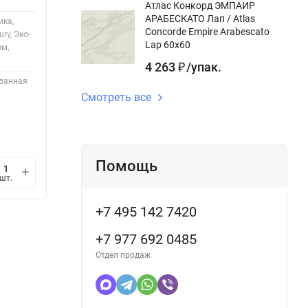
Атлас Конкорд ЭМПАИР
АРАБЕСКАТО Лап / Atlas
ика,
Concorde Empire Arabescato
ry, Эко-
Lap 60x60
зм,
4 263
/
упак.
₽
ованная
Смотреть все
Помощь
шт.
+7 495 142 7420
+7 977 692 0485
Отдел продаж