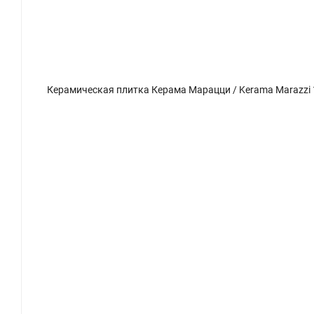
Керамическая плитка Керама Марацци / Kerama Marazzi 14016R\3F МОНФОРТЕ Панель Декор Глициния матовый обрезной 40x120