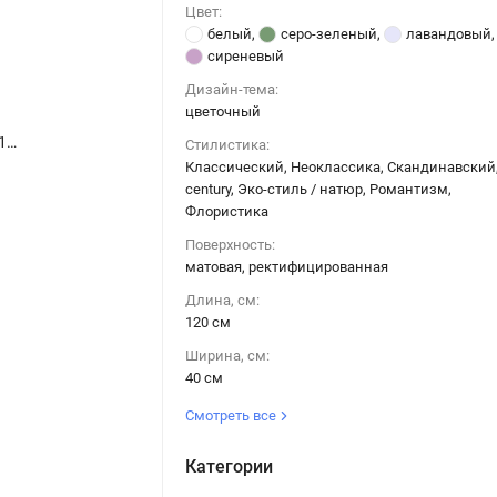
Цвет:
белый
,
серо-зеленый
,
лавандовый
,
сиреневый
Дизайн-тема:
цветочный
Керамическая плитка Керама Марацци / Kerama Marazzi 14016R\3F МОНФОРТЕ Панель Декор Глициния матовый обрезной 40x120
Керамическая плитка Керама Марацци / Kerama Marazzi 14016R\3F МОНФОРТЕ Панель Декор Глициния матовый обрезной 40x120
Стилистика:
Классический, Неоклассика, Скандинавский,
century, Эко-стиль / натюр, Романтизм,
Флористика
Поверхность:
матовая, ректифицированная
Длина, см:
120 см
Ширина, см:
40 см
Смотреть все
Категории