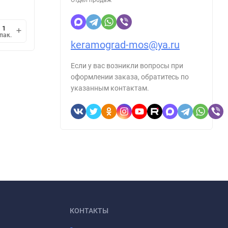
1 упак.
=
1
кв.м.
1 упак
мин.
В корзину
пак.
упак.
1
keramograd-mos@ya.ru
Если у вас возникли вопросы при
оформлении заказа, обратитесь по
указанным контактам.
КОНТАКТЫ