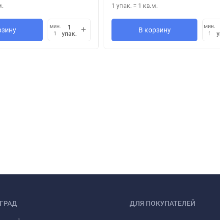
м.
1 упак.
=
1
кв.м.
мин.
мин.
рзину
В корзину
упак.
у
1
1
ГРАД
ДЛЯ ПОКУПАТЕЛЕЙ