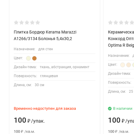
Плитка Бордюр Kerama Marazzi
Керамическа
A1266/3134 Болонья 5,4х30,2
Конкорд Опти
Optima R Beig
Назначение:
для стен
Назначение:
Цвет:
Цвет:
Дизайн-тема:
ткань, абстракция, орнамент
Дизайн-тема:
Поверхность:
глянцевая
Поверхность:
Длина, см:
30 см
Длина, см:
25
Временно недоступен для заказа
В наличии
100
100
/
упак.
/
уп
₽
₽
100
/
кв.м.
100
/
кв.м.
₽
₽