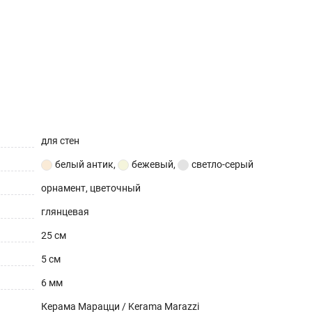
для стен
белый антик
,
бежевый
,
светло-серый
орнамент, цветочный
глянцевая
25 см
5 см
6 мм
Керама Марацци / Kerama Marazzi