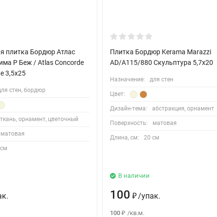
я плитка Бордюр Атлас
Плитка Бордюр Kerama Marazzi
ма Р Беж / Atlas Concorde
AD/A115/880 Скульптура 5,7х20
e 3,5х25
Назначение:
для стен
для стен, бордюр
Цвет:
Дизайн-тема:
абстракция, орнамент
ткань, орнамент, цветочный
Поверхность:
матовая
матовая
Длина, см:
20 см
 см
В наличии
100
ак.
/
упак.
₽
100
/
кв.м.
₽