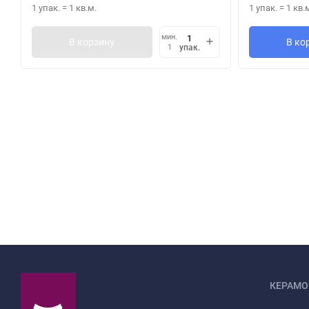
1 упак.
=
1
кв.м.
1 упак.
=
1
кв.
мин.
В корзину
В ко
упак.
1
КЕРАМО