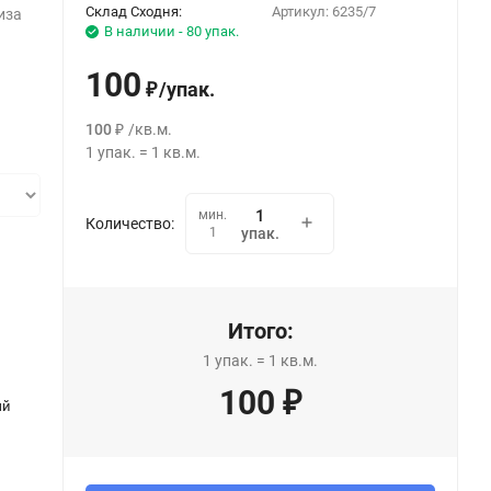
Склад Сходня:
Артикул:
6235/7
иза
В наличии - 80 упак.
100
/
упак.
₽
100
/
кв.м.
₽
1
упак.
=
1
кв.м.
мин.
Количество:
1
упак.
Итого:
1
упак.
=
1
кв.м.
100
₽
ый