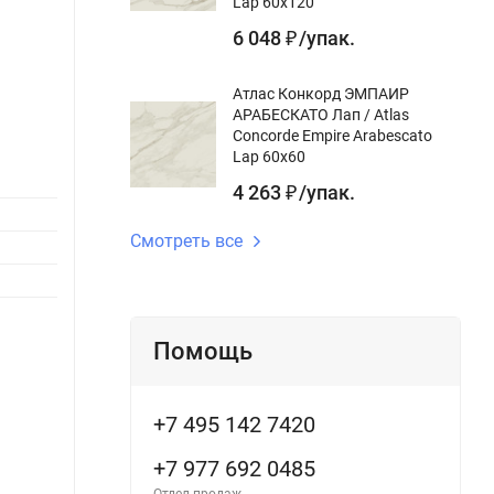
Lap 60x120
6 048
/
упак.
₽
Атлас Конкорд ЭМПАИР
АРАБЕСКАТО Лап / Atlas
Керамическая плитка Бордюр Атлас
Плитк
Concorde Empire Arabescato
Конкорд Оптима Р Бьянко-Ноче / Atlas
AC201
Lap 60x60
Concorde Optima R Bianco-Noce 3,5х25
Назнач
4 263
/
упак.
₽
Назначение:
для стен, бордюр
Цвет:
Смотреть все
Цвет:
Дизайн
Дизайн-
ткань, абстракция, орнамент,
Поверх
тема:
цветочный
Длина,
Поверхность:
матовая
Помощь
Длина, см:
25 см
В наличии
В н
+7 495 142 7420
100
10
/
упак.
₽
+7 977 692 0485
100
/
кв.м.
100
₽
₽
Отдел продаж