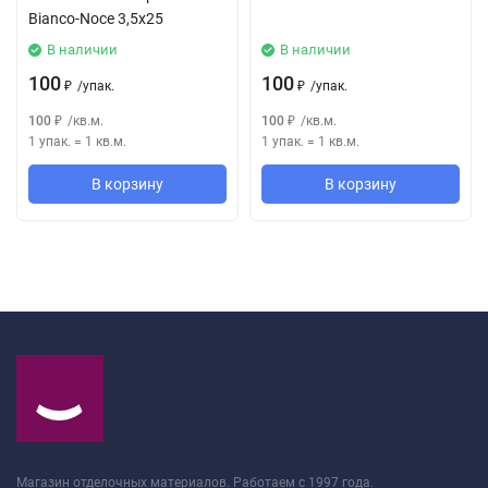
Bianco-Noce 3,5х25
В наличии
В наличии
100
100
/
упак.
/
упак.
₽
₽
100
/
кв.м.
100
/
кв.м.
₽
₽
1 упак.
=
1
кв.м.
1 упак.
=
1
кв.м.
В корзину
В корзину
Магазин отделочных материалов. Работаем с 1997 года.