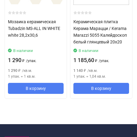
Мозаика керамическая
Керамическая плитка
Tubadzin MS-ALL IN WHITE
Керама Марацци / Kerama
white 28,2x30,6
Marazzi 5055 Калейдоскоп
белый глянцевый 20x20
В наличии
В наличии
1 290
1 185,60
/
упак.
/
упак.
₽
₽
1 290
/
кв.м.
1 140
/
кв.м.
₽
₽
1 упак.
=
1
кв.м.
1 упак.
=
1,04
кв.м.
В корзину
В корзину