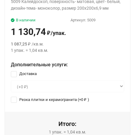
5009 Калейдоскоп, поверхность- матовая, цвет- белый,
дизайн-тема- моноколор, размер 200x200x6,9 мм
В наличии
Артикул:
5009
1 130,74
/
упак.
₽
1 087,25
/
кв.м.
₽
1
упак.
=
1,04
кв.м.
Дополнительные услуги:
Доставка
Резка плитки и керамогранита (+
0
)
₽
Итого:
1
упак.
=
1,04
кв.м.