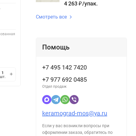
Классический, Лофт /
4 263
/
упак.
₽
индастриал, Шале,
,
Стилистика:
Контемпорари, Пэчворк, Эко-
Смотреть все
стиль / натюр, Романтизм,
Флористика
Поверхность:
глянцевая
рованная
В наличии
Помощь
2 176,80
/
шт.
₽
+7 495 142 7420
мин.
В корзину
шт.
шт.
1
+7 977 692 0485
Отдел продаж
keramograd-mos@ya.ru
Если у вас возникли вопросы при
оформлении заказа, обратитесь по