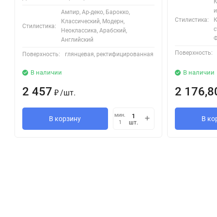
К
и
Ампир, Ар-деко, Барокко,
Стилистика:
К
Классический, Модерн,
Стилистика:
с
Неоклассика, Арабский,
Ф
Английский
Поверхность:
Поверхность:
глянцевая, ректифицированная
В наличии
В наличии
2 457
2 176,8
/
шт.
₽
мин.
В корзину
В ко
шт.
1