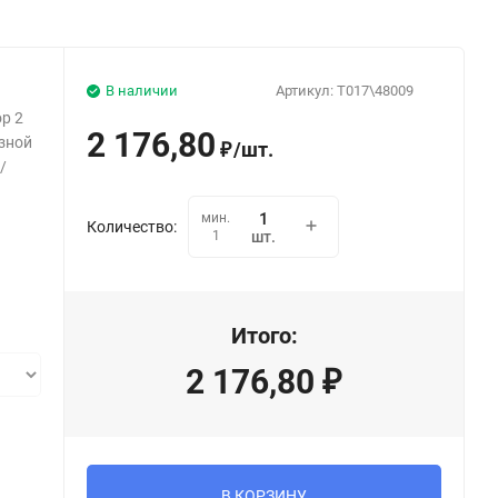
В наличии
Артикул:
T017\48009
р 2
2 176,80
езной
/
шт.
₽
/
мин.
Количество:
1
шт.
Итого:
2 176,80
₽
В КОРЗИНУ