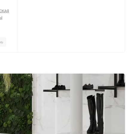
СКАЯ
РЫ
нь