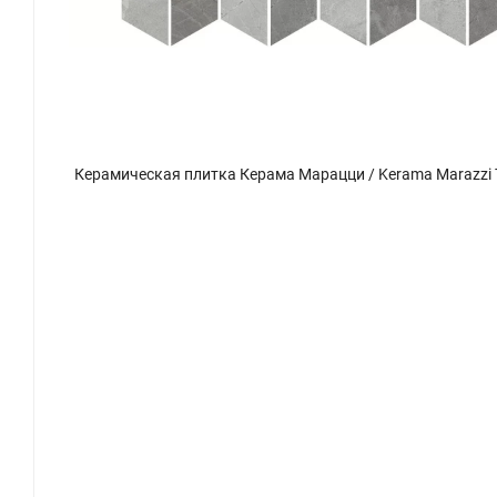
Керамическая плитка Керама Марацци / Kerama Marazzi T017\48009 РИАЛЬТО декор 2 мозаичный глянцевый 45x37,5