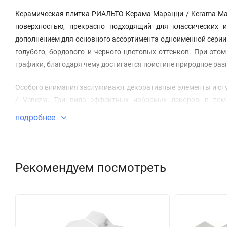
Керамическая плитка РИАЛЬТО Керама Марацци / Kerama Mara
поверхностью, прекрасно подходящий для классических 
дополнением для основного ассортимента одноименной серии 
голубого, бордового и черного цветовых оттенков. При эт
графики, благодаря чему достигается поистине природное раз
Особого внимания заслуживают декоративные элементы и сту
/ Venezia. Три вида эффектных наборных декоров, в то
флористическим орнаментом помогают создать уникальную эс
подробнее
Рекомендуем посмотреть