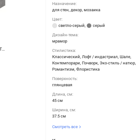
Назначение:
для стен, декор, мозаика
Цвет:
светло-серый
,
серый
Дизайн-тема:
мрамор
Керамическая плитка Керама Марацци / Kerama Marazzi T017\48009 РИАЛЬТО декор 2 мозаичный глянцевый 45x37,5
Керамическая плитка Керама Марацци / Kerama Marazzi T017\48009 РИАЛЬТО декор 2 мозаичный глянцевый 45x37,5
Стилистика:
Классический, Лофт / индастриал, Шале,
Контемпорари, Пэчворк, Эко-стиль / натюр,
Романтизм, Флористика
Поверхность:
глянцевая
Длина, см:
45 см
Ширина, см:
37.5 см
Смотреть все