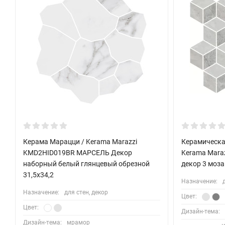
Керама Марацци / Kerama Marazzi
Керамическа
KMD2HID019BR МАРСЕЛЬ Декор
Kerama Mara
наборный белый глянцевый обрезной
декор 3 моз
31,5x34,2
Назначение:
Назначение:
для стен, декор
Цвет:
Цвет:
Дизайн-тема:
Дизайн-тема:
мрамор