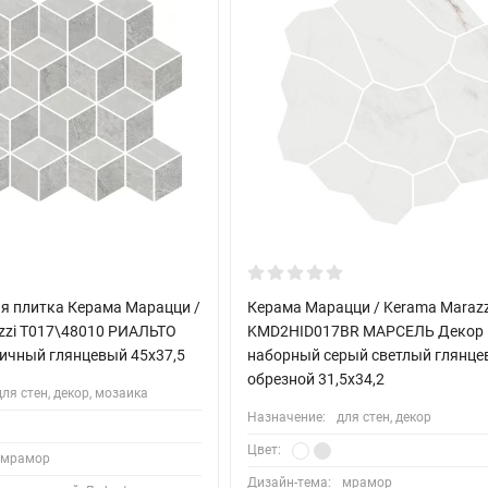
я плитка Керама Марацци /
Керама Марацци / Kerama Marazz
zzi T017\48010 РИАЛЬТО
KMD2HID017BR МАРСЕЛЬ Декор
аичный глянцевый 45x37,5
наборный серый светлый глянц
обрезной 31,5x34,2
для стен, декор, мозаика
Назначение:
для стен, декор
Цвет:
мрамор
Дизайн-тема:
мрамор