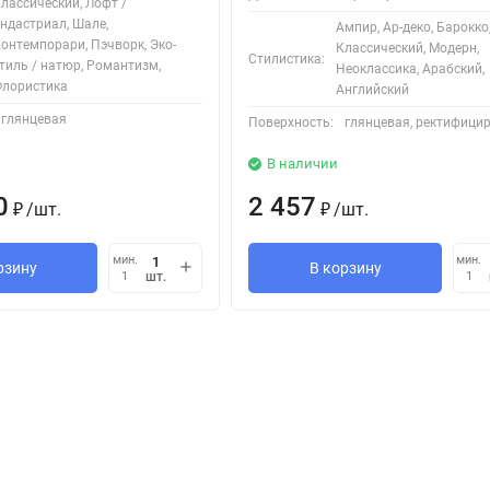
лассический, Лофт /
ндастриал, Шале,
Ампир, Ар-деко, Барокко
онтемпорари, Пэчворк, Эко-
Классический, Модерн,
Стилистика:
тиль / натюр, Романтизм,
Неоклассика, Арабский,
лористика
Английский
глянцевая
Поверхность:
глянцевая, ректифици
В наличии
0
2 457
/
шт.
/
шт.
₽
₽
мин.
мин.
рзину
В корзину
шт.
1
1