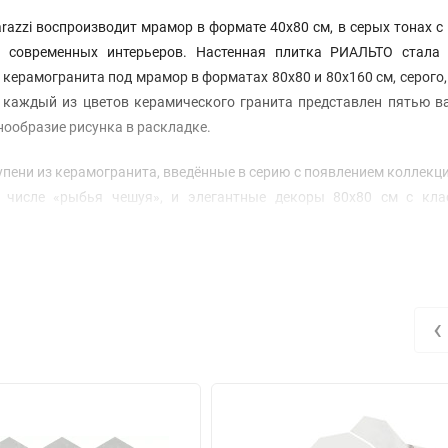
zzi воспроизводит мрамор в формате 40х80 см, в серых тонах с
и современных интерьеров. Настенная плитка РИАЛЬТО стала
керамогранита под мрамор в форматах 80х80 и 80х160 см, серого,
ом каждый из цветов керамического гранита представлен пятью 
нообразие рисунка в раскладке.
пени из керамогранита, введённые в серию с появлением коллекц
м числе «рыбья чешуя», и элегантные декоры 80х80 см с кла
тетику отделки современного интерьера.
‹