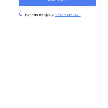
Заказ по телефону:
+7 495 142 7420
Керамическая плитка Керама Марацци / Kerama Marazzi T017\48009 РИАЛЬТО декор 2 мозаичный глянцевый 45x37,5