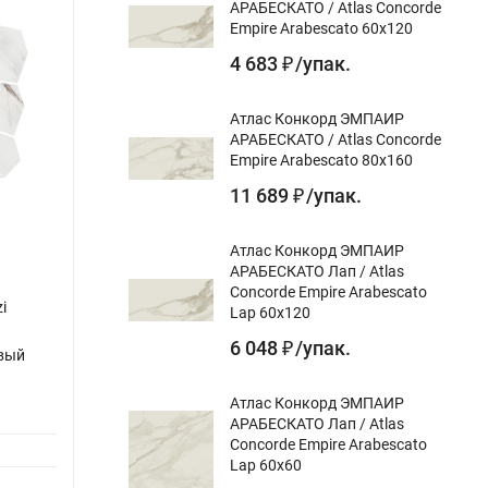
АРАБЕСКАТО / Atlas Concorde
Empire Arabescato 60x120
4 683
/
упак.
₽
Атлас Конкорд ЭМПАИР
АРАБЕСКАТО / Atlas Concorde
Empire Arabescato 80x160
11 689
/
упак.
₽
Атлас Конкорд ЭМПАИР
АРАБЕСКАТО Лап / Atlas
Concorde Empire Arabescato
i
Керамическая плитка Керама Марацци /
Lap 60x120
Kerama Marazzi T017\48008 РИАЛЬТО
6 048
/
упак.
₽
евый
декор 1 мозаичный глянцевый 45x37,5
Назначение:
для стен, декор, мозаика
Атлас Конкорд ЭМПАИР
АРАБЕСКАТО Лап / Atlas
Цвет:
Concorde Empire Arabescato
Дизайн-тема:
мрамор
Lap 60x60