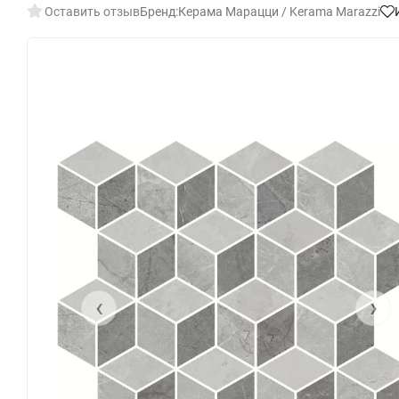
Оставить отзыв
Бренд:
Керама Марацци / Kerama Marazzi
‹
›