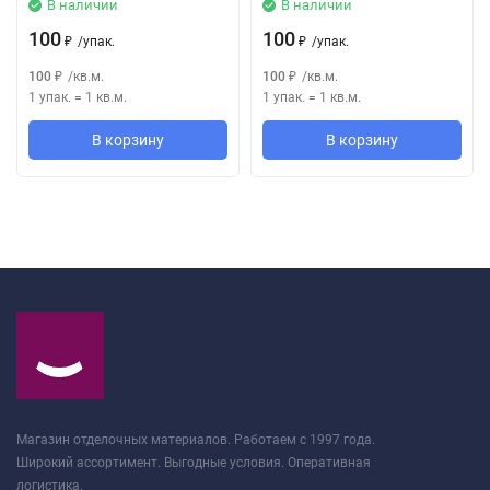
В наличии
В наличии
100
100
/
упак.
/
упак.
₽
₽
100
/
кв.м.
100
/
кв.м.
₽
₽
1 упак.
=
1
кв.м.
1 упак.
=
1
кв.м.
В корзину
В корзину
Магазин отделочных материалов. Работаем с 1997 года.
Широкий ассортимент. Выгодные условия. Оперативная
логистика.