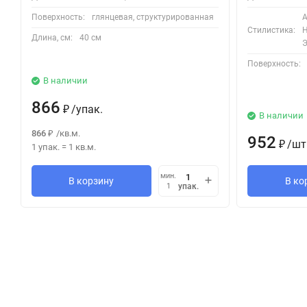
Поверхность:
глянцевая, структурированная
А
Стилистика:
Н
Длина, см:
40 см
Э
Поверхность:
В наличии
866
/
упак.
₽
В наличии
866
/
кв.м.
₽
952
/
шт
₽
1 упак.
=
1
кв.м.
мин.
В корзину
В ко
упак.
1