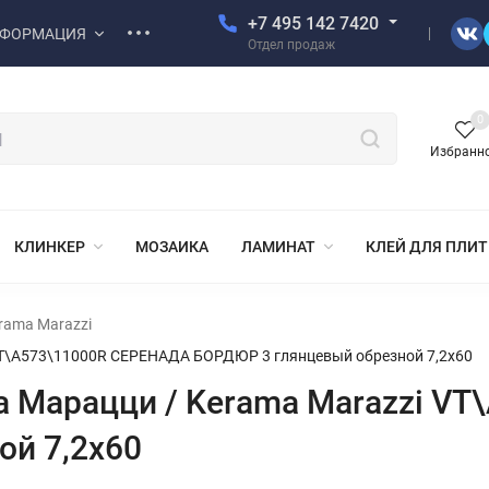
+7 495 142 7420
ФОРМАЦИЯ
Отдел продаж
0
Избранн
КЛИНКЕР
МОЗАИКА
ЛАМИНАТ
КЛЕЙ ДЛЯ ПЛИ
rama Marazzi
VT\A573\11000R СЕРЕНАДА БОРДЮР 3 глянцевый обрезной 7,2x60
а Марацци / Kerama Marazzi V
ой 7,2x60