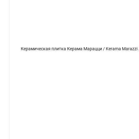
Керамическая плитка Керама Марацци / Kerama Marazzi VT\A573\11000R СЕРЕНАДА БОРДЮР 3 глянцевый обрезной 7,2x60
Керамическая плитка Кера