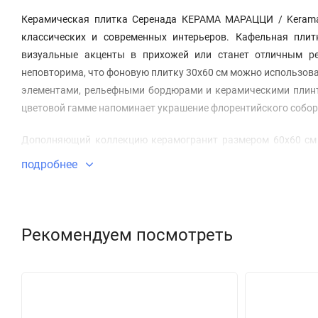
Керамическая плитка Серенада КЕРАМА МАРАЦЦИ / Kerama 
классических и современных интерьеров. Кафельная плит
визуальные акценты в прихожей или станет отличным р
неповторима, что фоновую плитку 30х60 см можно использова
элементами, рельефными бордюрами и керамическими плинт
цветовой гамме напоминает украшение флорентийского собор
Дополняющий коллекцию керамогранит размером 60х60 см п
плитке для стен. Украсить раскладку напольной плитки м
подробнее
бордюры, входящие в состав серии Серенада.
Рекомендуем посмотреть