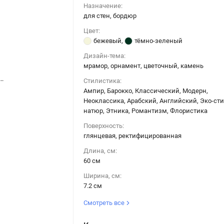
Назначение:
для стен, бордюр
Цвет:
бежевый
,
тёмно-зеленый
Дизайн-тема:
мрамор, орнамент, цветочный, камень
ма Марацци / Kerama Marazzi VT\A573\11000R СЕРЕНАДА БОРДЮР 3 глянцевый обрезной 7,2x60
Керамическая плитка Керама Марацци / Kerama Marazzi VT\A573\11000R СЕРЕНАДА БОРДЮР 3 глянцевый обрезной 7,2x60
Стилистика:
Ампир, Барокко, Классический, Модерн,
Неоклассика, Арабский, Английский, Эко-сти
натюр, Этника, Романтизм, Флористика
Поверхность:
глянцевая, ректифицированная
Длина, см:
60 см
Ширина, см:
7.2 см
Смотреть все