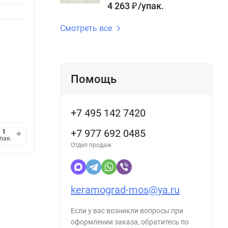
4 263
/
упак.
Длина, см:
60 см
₽
тема:
Смотреть все
Стилис
Поверх
Помощь
В наличии
В н
979
89
/
шт.
₽
+7 495 142 7420
+7 977 692 0485
мин.
В корзину
пак.
шт.
1
Отдел продаж
keramograd-mos@ya.ru
Если у вас возникли вопросы при
оформлении заказа, обратитесь по