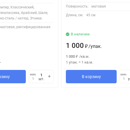
Поверхность:
матовая
мпир, Классический,
еоклассика, Арабский, Шале,
Длина, см:
45 см
ко-стиль / натюр, Этника
матовая, ректифицированная
В наличии
1 000
/
упак.
₽
1 000
/
кв.м.
₽
.
1 упак.
=
1
кв.м.
мин.
мин.
рзину
В корзину
шт.
у
1
1