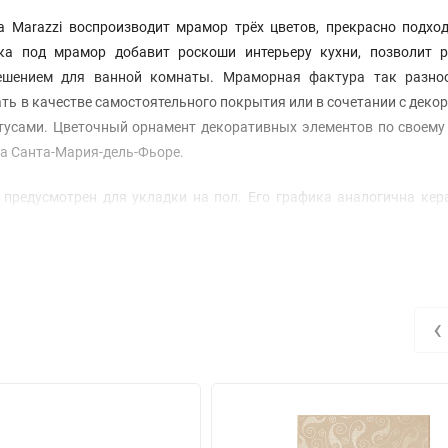
Marazzi воспроизводит мрамор трёх цветов, прекрасно подхо
ка под мрамор добавит роскоши интерьеру кухни, позволит р
ешением для ванной комнаты. Мраморная фактура так разно
ть в качестве самостоятельного покрытия или в сочетании с дек
усами. Цветочный орнамент декоративных элементов по своему 
а Санта-Мария-дель-Фьоре.
редусмотрен для укладки на пол. Его графика аналогична кер
ожно используя керамогранитные декоративные вставки и орнам
‹