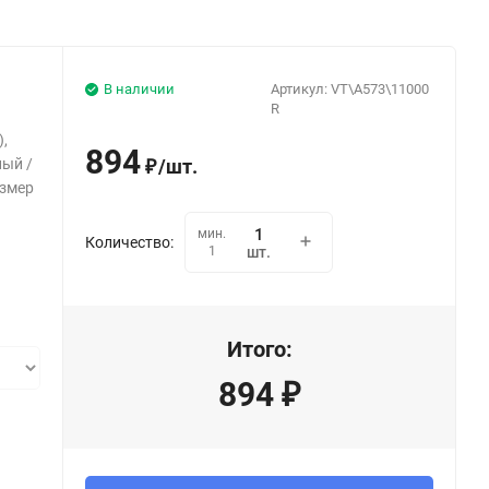
В наличии
Артикул:
VT\A573\11000
R
а
,
894
ный /
/
шт.
₽
азмер
мин.
Количество:
1
шт.
Итого:
894
₽