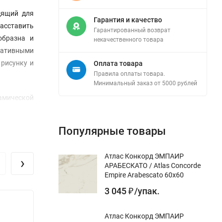
дящий для
Гарантия и качество
асставить
Гарантированный возврат
образна и
некачественного товара
оративными
рисунку и
Оплата товара
Правила оплаты товара.
Минимальный заказ от 5000 рублей
амической
ентальные
Популярные товары
Атлас Конкорд ЭМПАИР
›
АРАБЕСКАТО / Atlas Concorde
Empire Arabescato 60x60
3 045
/
упак.
₽
Атлас Конкорд ЭМПАИР