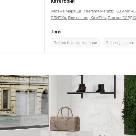
Категории
,
Керама Марацци / Kerama Marazzi
КЕРАМИЧЕ
,
,
ПЛИТКА
Плитка под КАМЕНЬ
Плитка БОРД
Тэги
Плитка Керама Марацци
Плитка для стен