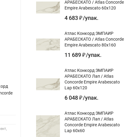
АРАБЕСКАТО / Atlas Concorde
Empire Arabescato 60x120
4 683
/
упак.
₽
Атлас Конкорд ЭМПАИР
АРАБЕСКАТО / Atlas Concorde
Empire Arabescato 80x160
11 689
/
упак.
₽
Атлас Конкорд ЭМПАИР
АРАБЕСКАТО Лап / Atlas
Concorde Empire Arabescato
корд
Плитка AXIMA PERSEUS АКСИМА
Керам
Lap 60x120
ncorde
ПЕРСЕЙ Декор D 30x60
Keram
6 048
/
упак.
₽
СЕРЕ
Назначение:
для стен, декор
обрез
Атлас Конкорд ЭМПАИР
Цвет:
Назнач
АРАБЕСКАТО Лап / Atlas
Дизайн-тема:
мрамор, орнамент
Concorde Empire Arabescato
Цвет:
ент,
Lap 60x60
Поверхность:
глянцевая
Дизай