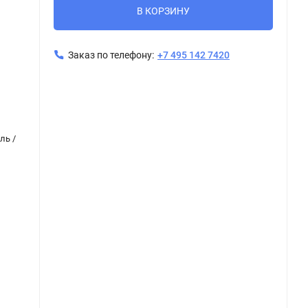
В КОРЗИНУ
Заказ по телефону:
+7 495 142 7420
Керамическая плитка Керама Марацци / Kerama Marazzi VT\A573\11000R СЕРЕНАДА БОРДЮР 3 глянцевый обрезной 7,2x60
ль /