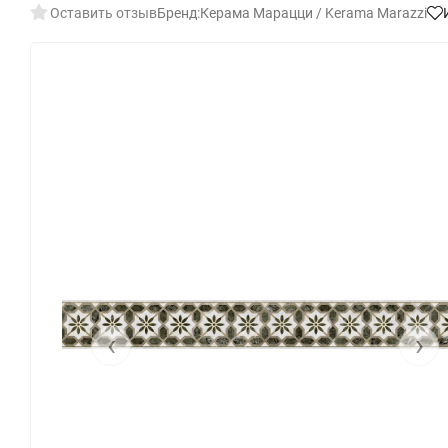
Оставить отзыв
Бренд:
Керама Марацци / Kerama Marazzi
‹
›