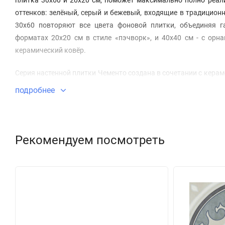
оттенков: зелёный, серый и бежевый, входящие в традицио
30х60 повторяют все цвета фоновой плитки, объединяя 
форматах 20х20 см в стиле «пэчворк», и 40х40 см - с ор
керамический ковёр.
Серия настенной плитки Чементо создана в сочетании с кера
том числе в проектах с высокими требованиями к истираемо
подробнее
высоким трафиком.
Рекомендуем посмотреть