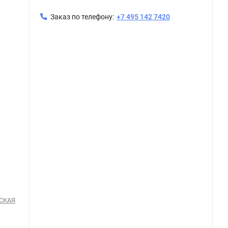
Заказ по телефону:
+7 495 142 7420
Керамическая плитка Керама Марацци / Kerama Marazzi VT\A595\5301 ДЕКОР ЧЕМЕНТО 3 матовый 20x20
СКАЯ