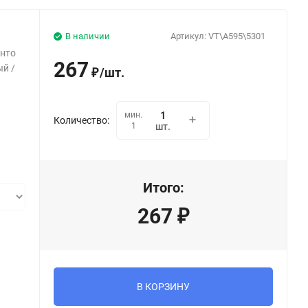
В наличии
Артикул:
VT\A595\5301
енто
267
ый /
/
шт.
₽
мин.
Количество:
1
шт.
Итого:
267
₽
В КОРЗИНУ