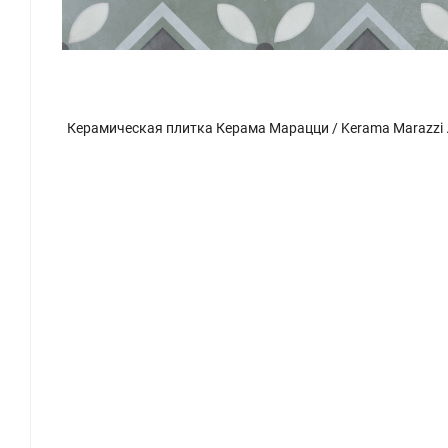
Керамическая плитка Керама Марацци / Kerama Marazzi VT\A595\5301 ДЕКОР ЧЕМЕНТО 3 матовый 20x20
Керамическая плитка 