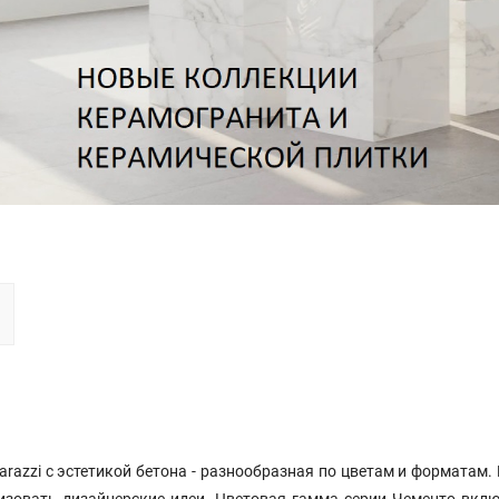
zzi с эстетикой бетона - разнообразная по цветам и форматам.
изовать дизайнерские идеи. Цветовая гамма серии Чементо вкл