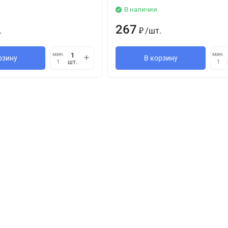
В наличии
267
.
/
шт.
₽
мин.
мин.
рзину
В корзину
шт.
1
1