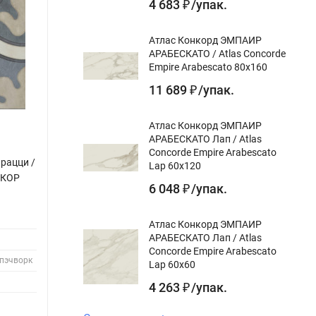
4 683
/
упак.
₽
Атлас Конкорд ЭМПАИР
АРАБЕСКАТО / Atlas Concorde
Empire Arabescato 80x160
11 689
/
упак.
₽
Атлас Конкорд ЭМПАИР
АРАБЕСКАТО Лап / Atlas
Concorde Empire Arabescato
рацци /
Керамическая плитка Керама Марацци /
Керам
Lap 60x120
ЕКОР
Kerama Marazzi VT\A593\5301 ДЕКОР
Keram
6 048
/
упак.
₽
ЧЕМЕНТО 1 матовый 20x20
ЧЕМЕ
Назначение:
для стен, декор
Назнач
Атлас Конкорд ЭМПАИР
АРАБЕСКАТО Лап / Atlas
Цвет:
Цвет:
Concorde Empire Arabescato
 пэчворк
Дизайн-тема:
орнамент, штукатурка, пэчворк
Дизайн
Lap 60x60
Поверхность:
матовая
Поверх
4 263
/
упак.
₽
Длина, см:
20 см
Длина,