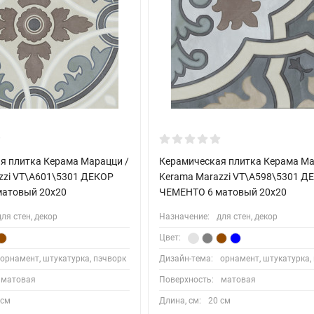
я плитка Керама Марацци /
Керамическая плитка Керама Ма
zzi VT\A601\5301 ДЕКОР
Kerama Marazzi VT\A598\5301 Д
атовый 20x20
ЧЕМЕНТО 6 матовый 20x20
для стен, декор
Назначение:
для стен, декор
Цвет:
орнамент, штукатурка, пэчворк
Дизайн-тема:
орнамент, штукатурка,
матовая
Поверхность:
матовая
 см
Длина, см:
20 см