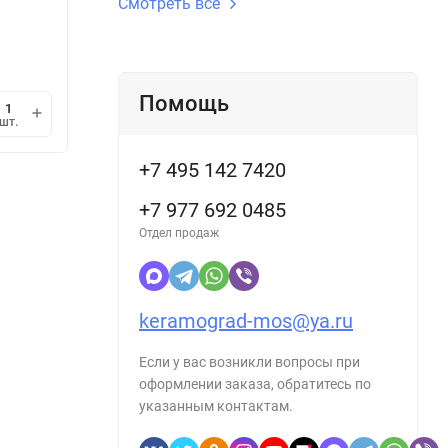
Смотреть все
В наличии
В н
267
26
/
шт.
₽
Помощь
мин.
В корзину
шт.
шт.
1
+7 495 142 7420
+7 977 692 0485
Отдел продаж
keramograd-mos@ya.ru
Если у вас возникли вопросы при
оформлении заказа, обратитесь по
указанным контактам.