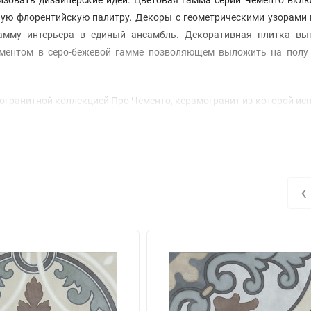
нную флорентийскую палитру. Декоры с геометрическими узорами
гамму интерьера в единый ансамбль. Декоративная плитка вы
наментом в серо-бежевой гамме позволяющем выложить на полу
могранитной коллекцией Про Чементо, керамогранит из которой ис
сти: материал окрашен в массе и может быть рекомендован для п
‹