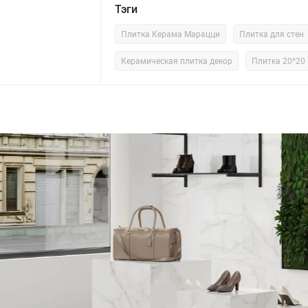
Тэги
Плитка Керама Марацци
Плитка для стен
Керамическая плитка декор
Плитка 20*20