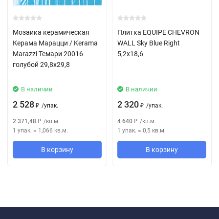
Мозаика керамическая
Плитка EQUIPE CHEVRON
Керама Марацци / Kerama
WALL Sky Blue Right
Marazzi Темари 20016
5,2x18,6
голубой 29,8x29,8
В наличии
В наличии
2 528
2 320
/
упак.
/
упак.
₽
₽
2 371,48
/
кв.м.
4 640
/
кв.м.
₽
₽
1 упак.
=
1,066
кв.м.
1 упак.
=
0,5
кв.м.
В корзину
В корзину