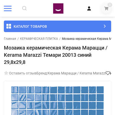
0
КАТАЛОГ ТОВАРОВ
Главная
/
КЕРАМИЧЕСКАЯ ПЛИТКА
/
Мозаика керамическая Керама Мара
Мозаика керамическая Керама Марацци /
Kerama Marazzi Темари 20013 синий
29,8x29,8
Оставить отзыв
Бренд:
Керама Марацци / Kerama Marazzi
Из