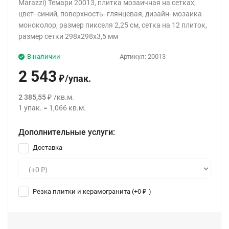
Marazzi) Темари 20013, плитка мозаичная на сетках,
цвет- синий, поверхность- глянцевая, дизайн- мозаика
моноколор, размер пикселя 2,25 см, сетка на 12 плиток,
размер сетки 298х298х3,5 мм
В наличии
Артикул:
20013
2 543
/
упак.
₽
2 385,55
/
кв.м.
₽
1
упак.
=
1,066
кв.м.
Дополнительные услуги:
Доставка
Резка плитки и керамогранита (+
0
)
₽