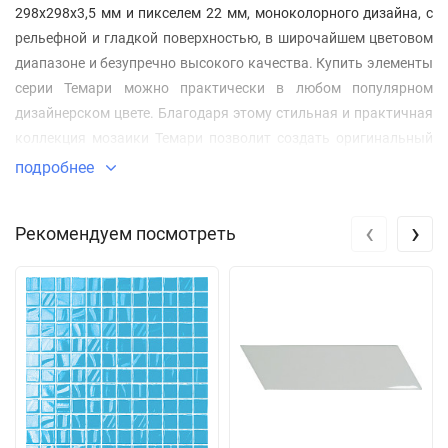
298x298х3,5 мм и пикселем 22 мм, моноколорного дизайна, с
рельефной и гладкой поверхностью, в широчайшем цветовом
диапазоне и безупречно высокого качества. Купить элементы
серии Темари можно практически в любом популярном
дизайнерском цвете. Благодаря этому стильная и практичная
коллекция мозаики Темари позволит создать оригинальный
полностью мозаичный интерьер, а так же прекрасно дополнит
подробнее
любую коллекцию керамической плитки в качестве
мозаичного декора. Название коллекции «Темари» в переводе
‹
›
Рекомендуем посмотреть
с японского означает «мяч принцессы». Это слово широко
известно во всем мире любителям рукоделия. Так называются
традиционные японские вышитые шары, которые когда-то
служили детской игрушкой, а теперь стали формой
национального прикладного искусства.