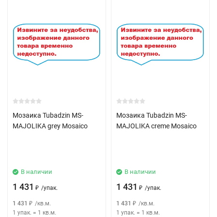
домашнего или общественного интерьера. KORZILIUS - марка
целого ряда коллекций керамического гранита воссоздающих
красоту и разнообразие природного дерева, в белых, бежевых,
серых и коричневых оттенках, с текстурами наиболее
популярных пород древесины.
Мозаика Tubadzin MS-
Мозаика Tubadzin MS-
MAJOLIKA grey Mosaico
MAJOLIKA creme Mosaico
В наличии
В наличии
1 431
1 431
/
упак.
/
упак.
₽
₽
1 431
/
кв.м.
1 431
/
кв.м.
₽
₽
1 упак.
=
1
кв.м.
1 упак.
=
1
кв.м.