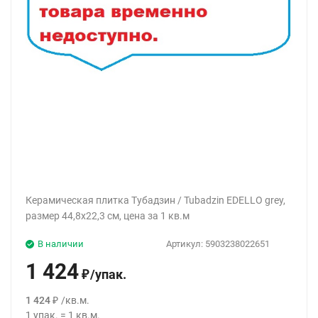
Керамическая плитка Тубадзин / Tubadzin EDELLO grey,
размер 44,8x22,3 см, цена за 1 кв.м
В наличии
Артикул:
5903238022651
1 424
/
упак.
₽
1 424
/
кв.м.
₽
1
упак.
=
1
кв.м.