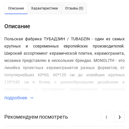
Описание
Характеристики
Отзывы (0)
Описание
Польская фабрика ТУБАДЗИН / TUBADZIN - один из самых
крупных и современных европейских производителей.
Широкий ассортимент керамической плитки, керамогранита,
мозаики представлен в нескольких брендах. MONOLITH - это
линейка проектных керамогранитов разных форматов, от
популярнейших 60*60, 60*120 см до новейших крупных
120*240 см и более, с разнообразными дизайнами в
соответствии с последними требованиями актуальной
мировой архитектуры. DESIGNED BY MACIEJ ZIEN - бренд,
подробнее
созданный группой ТУБАДЗИН / TUBADZIN совместно с
известным дизайнером Мачией Зень / Maciej Zien, с
‹
›
Рекомендуем посмотреть
эксклюзивными авторскими дизайнами керамической плитки
и декоров для самых утонченных ценителей высококлассного