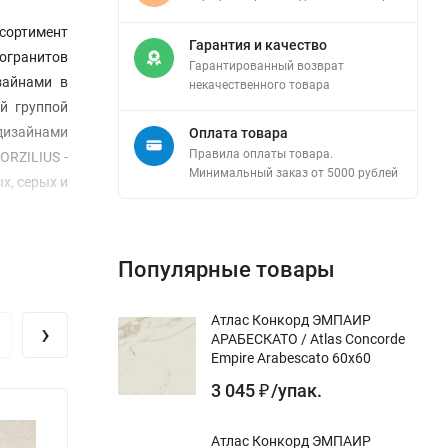
сортимент
Гарантия и качество
могранитов
Гарантированный возврат
зайнами в
некачественного товара
й группой
дизайнами
Оплата товара
Правила оплаты товара.
ORZILIUS -
Минимальный заказ от 5000 рублей
х, серых и
Популярные товары
Атлас Конкорд ЭМПАИР
›
АРАБЕСКАТО / Atlas Concorde
Empire Arabescato 60x60
3 045
/
упак.
₽
Атлас Конкорд ЭМПАИР