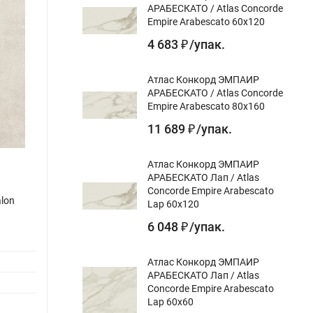
АРАБЕСКАТО / Atlas Concorde
Empire Arabescato 60x120
4 683
/
упак.
₽
Атлас Конкорд ЭМПАИР
АРАБЕСКАТО / Atlas Concorde
Empire Arabescato 80x160
11 689
/
упак.
₽
Атлас Конкорд ЭМПАИР
АРАБЕСКАТО Лап / Atlas
Concorde Empire Arabescato
lon
Керамогранит Tubadzin TORANO white
Керам
Lap 60x120
LAP 119,8x59,8
POL 7
6 048
/
упак.
₽
Назначение
для пола, для стен, для
Назнач
gr:
фасада
Атлас Конкорд ЭМПАИР
Цвет gr
АРАБЕСКАТО Лап / Atlas
Цвет gr:
Дизайн
Concorde Empire Arabescato
Дизайн-тема gr:
бетон
Lap 60x60
Повер