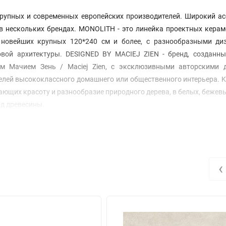
рупных и современных европейских производителей. Широкий ас
 в нескольких брендах. MONOLITH - это линейка проектных кера
 новейших крупных 120*240 см и более, с разнообразными ди
вой архитектуры. DESIGNED BY MACIEJ ZIEN - бренд, созданны
м Мачием Зень / Maciej Zien, с эксклюзивными авторскими 
елей высококлассного домашнего или общественного интерьера. K
ющих красоту и разнообразие природного дерева, в белых, бежевы
од древесины.
‹