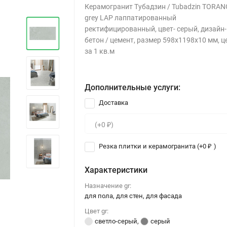
Керамогранит Тубадзин / Tubadzin TORAN
grey LAP лаппатированный
ректифицированный, цвет- серый, дизайн-
бетон / цемент, размер 598x1198x10 мм, ц
за 1 кв.м
Дополнительные услуги:
Доставка
Резка плитки и керамогранита (+
0
)
₽
Характеристики
Назначение gr:
для пола, для стен, для фасада
Цвет gr:
светло-серый
,
серый