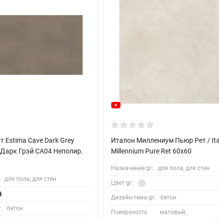
 Estima Cave Dark Grey
Италон Миллениум Пьюр Рет / Ita
 Дарк Грэй CA04 Неполир.
Millennium Pure Ret 60x60
Назначение gr:
для пола, для стен
для пола, для стен
Цвет gr:
Дизайн-тема gr:
бетон
:
бетон
Поверхность
матовый,