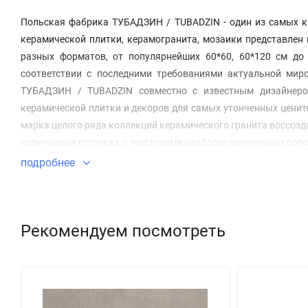
Польская фабрика ТУБАДЗИН / TUBADZIN - один из самых к
керамической плитки, керамогранита, мозаики представлен
разных форматов, от популярнейших 60*60, 60*120 см до
соответствии с последними требованиями актуальной миро
ТУБАДЗИН / TUBADZIN совместно с известным дизайнеро
керамической плитки и декоров для самых утонченных ценит
марка целого ряда коллекций керамического гранита воссозда
коричневых оттенках, с текстурами наиболее популярных пор
подробнее
Рекомендуем посмотреть