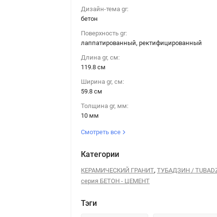
Дизайн-тема gr:
бетон
Поверхность gr:
Керамогранит Tubadzin TORANO grey LAP 119,8x59,8
лаппатированный, ректифицированный
Длина gr, см:
119.8 см
Ширина gr, см:
59.8 см
Толщина gr, мм:
10 мм
Смотреть все
Категории
,
КЕРАМИЧЕСКИЙ ГРАНИТ
ТУБАДЗИН / TUBAD
серия БЕТОН - ЦЕМЕНТ
Тэги