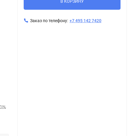
В КОРЗИНУ
Заказ по телефону:
+7 495 142 7420
Керамогранит Tubadzin TORANO grey LAP 119,8x59,8
,
ZIN