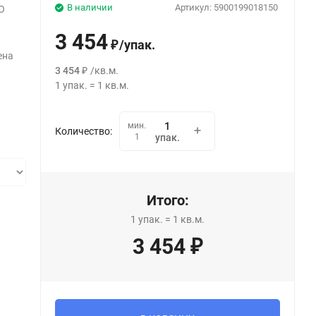
В наличии
Артикул:
5900199018150
O
3 454
/
упак.
₽
ена
3 454
/
кв.м.
₽
1
упак.
=
1
кв.м.
мин.
Количество:
1
упак.
Итого:
1
упак.
=
1
кв.м.
3 454
₽