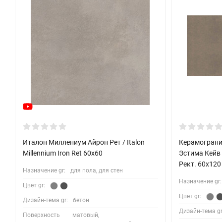
Италон Миллениум Айрон Рет / Italon
Керамогранит
Millennium Iron Ret 60x60
Эстима Кейв
Рект. 60x120
Назначение gr:
для пола, для стен
Назначение gr:
Цвет gr:
Цвет gr:
Дизайн-тема gr:
бетон
Дизайн-тема gr
Поверхность
матовый,