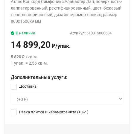
Атлас Конкорд Симфоникс Алабастер Лап, поверхность-
лаппатированный, ректифицированный, цвет- бежевый
/ светло-коричневый, дизайн- мрамор / оникс, размер
800x1600x9 мм
В наличии
Артикул:
610015000634
14 899,20
/
упак.
₽
5 820
/
кв.м.
₽
1
упак.
=
2,56
кв.м.
Дополнительные услуги:
Доставка
Резка плитки и керамогранита (+
0
)
₽