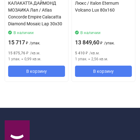
КАЛАКАТТА ДАЙМОНД
Люкс / Italon Eternum
МОЗАИКА Лап / Atlas
Volcano Lux 80x160
Concorde Empire Calacatta
Diamond Mosaic Lap 30x30
В наличии
В наличии
15 717
13 849,60
/
упак.
/
упак.
₽
₽
15 875,76
/
кв.м.
5 410
/
кв.м.
₽
₽
1 упак.
=
0,99
кв.м.
1 упак.
=
2,56
кв.м.
В корзину
В корзину