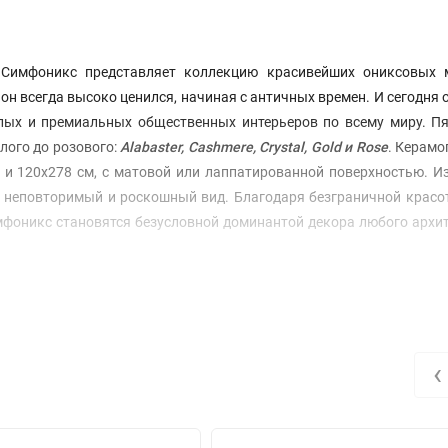
д Симфоникс представляет коллекцию красивейших ониксовых 
он всегда высоко ценился, начиная с античных времен. И сегодня
ых и премиальных общественных интерьеров по всему миру. Пя
лого до розового:
Alabaster,
Cashmere,
Crystal,
Gold и
Rose
. Керамо
0 и 120x278 см, с матовой или лаппатированной поверхностью. 
 неповторимый и роскошный вид. Благодаря безграничной красо
мфоникс становятся безусловной доминантой декора любого архи
х ящиках:
р плиты - 120x278x0,6 см, плит в ящике - 5, количество м2 - 16,68
р плиты - 120x278x0,6 см, плит в ящике - 18, количество м2 - 60,05
‹
р плиты - 120x278x0,6 см, плит в ящике - 42, количество м2 - 140,11