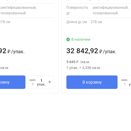
ректифицированный,
Поверхность
ректифицированный,
полированный
gr:
полированный
278 см
Длина gr, см:
278 см
В наличии
92
32 842,92
/
упак.
/
упак.
₽
₽
9 845
/
кв.м.
₽
кв.м.
1 упак.
=
3,336
кв.м.
мин.
мин.
рзину
В корзину
упак.
у
1
1