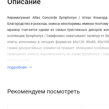
Описание
Керамогранит Atlas Concorde Symphonyx / Атлас Конкор
Благородство и роскошь оникса неоспоримы, именно поэтому 
мрамор считается одним из самых престижных декоров жил
коллекции Symphonyx / Симфоникс охватывают палитру от бе
плиты исполнены в четырех форматах 60x120, 80x80, 80x16
гамма декоративных элементов придает облицовке особенно
природного оникса, керамограниты из серии Symphonyx / Си
пространства.
подробнее
Формат керамогранита 120х278 см поставляется в деревянны
A6NZ - модель, размер 305x135x21(h) см, вес тары - 52 кг, разме
IMCB - модель, размер 292x145x34(h) см, вес тары - 88 кг, разме
Рекомендуем посмотреть
IMCF - модель, размер 290x75x159(h) см, вес тары - 96 кг, разме