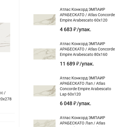
Атлас Конкорд ЭМПАИР
АРАБЕСКАТО / Atlas Concorde
Empire Arabescato 60x120
4 683
/
упак.
₽
Атлас Конкорд ЭМПАИР
АРАБЕСКАТО / Atlas Concorde
Empire Arabescato 80x160
11 689
/
упак.
₽
Атлас Конкорд ЭМПАИР
АРАБЕСКАТО Лап / Atlas
Concorde Empire Arabescato
с /
Атлас Конкорд ЭМПАИР СИЛЬВЕР РУТ
Итало
Lap 60x120
120x278
Лап / Atlas Concorde Empire Silver Root
Italon
6 048
/
упак.
₽
Lap 120x278
Назнач
Назначение gr:
для пола, для стен
Атлас Конкорд ЭМПАИР
Цвет gr
АРАБЕСКАТО Лап / Atlas
Цвет gr:
Дизайн