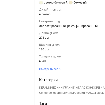
светло-бежевый
,
бежевый
Дизайн-тема gr:
мрамор
ncorde Symphonyx Gold Lap / Атлас Конкорд Симфоникс Голд Лап 120x278
Atlas Concorde Symphonyx Gold Lap / Атлас Конкорд Симфоникс Голд Лап 120x278
Поверхность gr:
лаппатированный, ректифицированный
Длина gr, см:
278 см
Ширина gr, см:
120 см
Толщина gr, мм:
6 мм
Смотреть все
Категории
,
КЕРАМИЧЕСКИЙ ГРАНИТ
АТЛАС КОНКОРД / At
,
,
Concorde
серия МРАМОР
серия МАКСИ-форм
Тэги