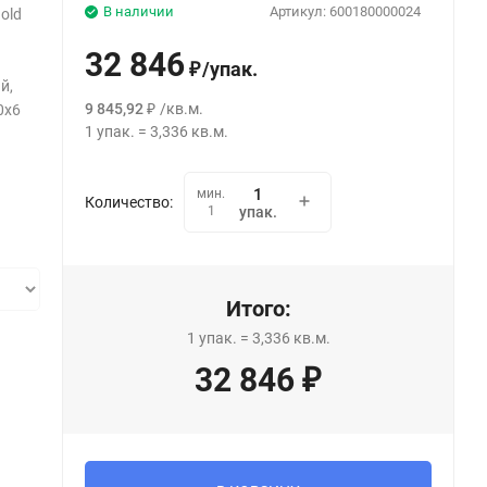
В наличии
Артикул:
600180000024
old
32 846
/
упак.
₽
й,
9 845,92
/
кв.м.
0x6
₽
1
упак.
=
3,336
кв.м.
мин.
Количество:
1
упак.
Итого:
1
упак.
=
3,336
кв.м.
32 846
₽