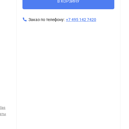
В КОРЗИНУ
Заказ по телефону:
+7 495 142 7420
Atlas Concorde Symphonyx Gold Lap / Атлас Конкорд Симфоникс Голд Лап 120x278
las
аты