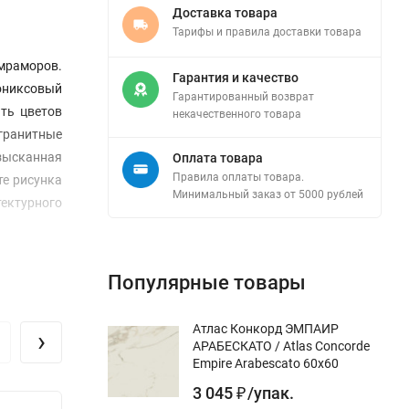
Доставка товара
Тарифы и правила доставки товара
мраморов.
Гарантия и качество
 ониксовый
Гарантированный возврат
ть цветов
некачественного товара
гранитные
Изысканная
Оплата товара
Правила оплаты товара.
те рисунка
Минимальный заказ от 5000 рублей
тектурного
Популярные товары
Атлас Конкорд ЭМПАИР
›
АРАБЕСКАТО / Atlas Concorde
Empire Arabescato 60x60
3 045
/
упак.
₽