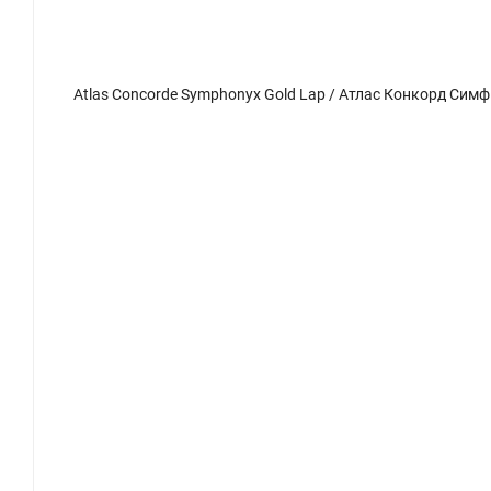
Atlas Concorde Symphonyx Gold Lap / Атлас Конкорд Симфоникс Голд Лап 120x278
Atlas Co