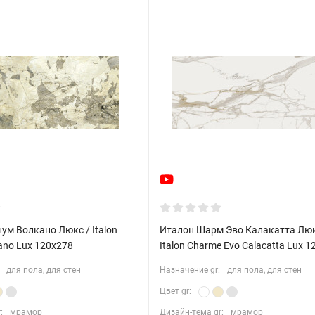
ум Волкано Люкс / Italon
Италон Шарм Эво Калакатта Люк
ano Lux 120x278
Italon Charme Evo Calacatta Lux 
для пола, для стен
Назначение gr:
для пола, для стен
Цвет gr:
:
мрамор
Дизайн-тема gr:
мрамор