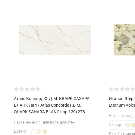
Атлас Конкорд Ф.Д.М. КВАРК САХАРА
Италон Этерн
БЛАНК Лап / Atlas Concorde F.D.M.
Eternum Volc
QUARK SAHARA BLANC Lap 120x278
Назначение gr:
Назначение gr:
для пола, для стен
Цвет gr:
Цвет gr:
Дизайн-тема gr