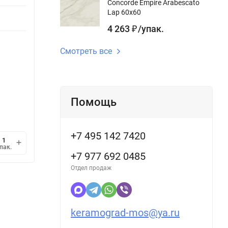
Concorde Empire Arabescato
Дизайн-тема gr:
мрамор
Lap 60x60
Повер
gr:
Поверхность
лаппатированный,
4 263
/
упак.
₽
gr:
ректифицированный
Длина g
Длина gr, см:
278 см
Смотреть все
В наличии
В н
32 846
32 
/
упак.
₽
Помощь
9 845,92
/
кв.м.
9 845
₽
1 упак.
=
3,336
кв.м.
1 упак
+7 495 142 7420
мин.
В корзину
пак.
упак.
1
+7 977 692 0485
Отдел продаж
keramograd-mos@ya.ru