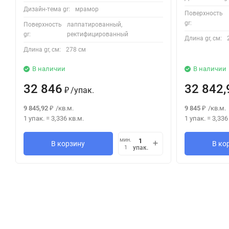
Дизайн-тема gr:
мрамор
Поверхность
gr:
Поверхность
лаппатированный,
gr:
ректифицированный
Длина gr, см:
Длина gr, см:
278 см
В наличии
В наличии
32 846
32 842,
/
упак.
₽
9 845,92
/
кв.м.
9 845
/
кв.м.
₽
₽
1 упак.
=
3,336
кв.м.
1 упак.
=
3,336
мин.
В корзину
В ко
упак.
1