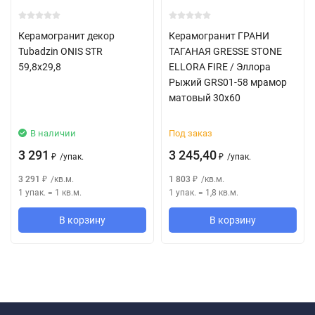
Керамогранит декор
Керамогранит ГРАНИ
Tubadzin ONIS STR
ТАГАНАЯ GRESSE STONE
59,8x29,8
ELLORA FIRE / Эллора
Рыжий GRS01-58 мрамор
матовый 30x60
В наличии
Под заказ
3 291
3 245,40
/
упак.
/
упак.
₽
₽
3 291
/
кв.м.
1 803
/
кв.м.
₽
₽
1 упак.
=
1
кв.м.
1 упак.
=
1,8
кв.м.
В корзину
В корзину