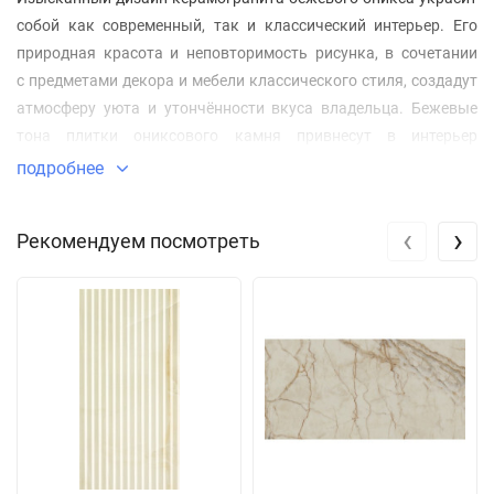
собой как современный, так и классический интерьер. Его
природная красота и неповторимость рисунка, в сочетании
с предметами декора и мебели классического стиля, создадут
атмосферу уюта и утончённости вкуса владельца. Бежевые
тона плитки ониксового камня привнесут в интерьер
настроение индийского мрамора, делая его строгим,
подробнее
лаконичным и вместе с тем очень домашним, оттеняя и
усиливая на контрасте цвета элементов интерьера. Холл или
‹
›
Рекомендуем посмотреть
зал ресторана, кафе, современный магазин или холл офисного
центра, фитнес центр или спа комплекс, гостиная или холл
загородного дома - все эти помещения будут стильно
выглядеть с полами из этого красивого мраморного
керамогранита.