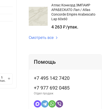
gr:
Атлас Конкорд ЭМПАИР
Дизайн-тема gr:
дерево
Цвет gr
АРАБЕСКАТО Лап / Atlas
Поверхность gr:
матовый
Concorde Empire Arabescato
Дизайн
Lap 60x60
Длина gr, см:
80 см
Повер
4 263
/
упак.
gr:
₽
Длина g
Смотреть все
В наличии
В н
3 290
3 3
/
упак.
₽
Помощь
2 284,72
/
кв.м.
2 352
₽
1 упак.
=
1,44
кв.м.
1 упак
+7 495 142 7420
мин.
В корзину
пак.
упак.
1
+7 977 692 0485
Отдел продаж