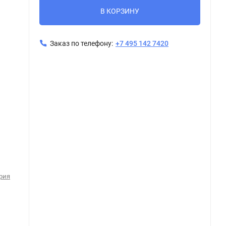
В КОРЗИНУ
Заказ по телефону:
+7 495 142 7420
Интерьер керамогранит AXIMA GENEVA светло-серый 20x120 под дерево
рия