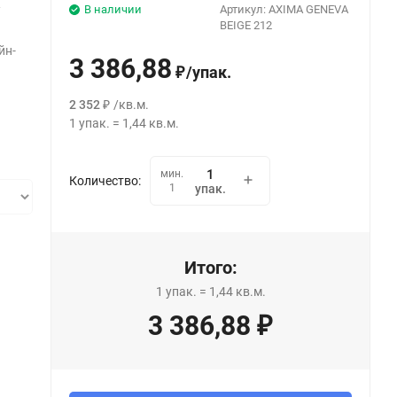
В наличии
Артикул:
AXIMA GENEVA
/
BEIGE 212
йн-
3 386,88
/
упак.
₽
2 352
/
кв.м.
₽
1
упак.
=
1,44
кв.м.
мин.
Количество:
1
упак.
Итого:
1
упак.
=
1,44
кв.м.
3 386,88
₽