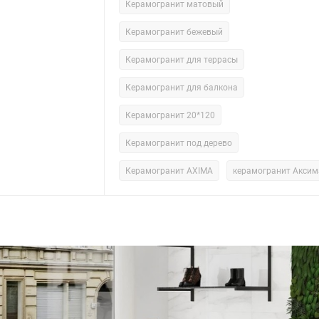
Керамогранит матовый
Керамогранит бежевый
Керамогранит для террасы
Керамогранит для балкона
Керамогранит 20*120
Керамогранит под дерево
Керамогранит AXIMA
керамогранит Аксим