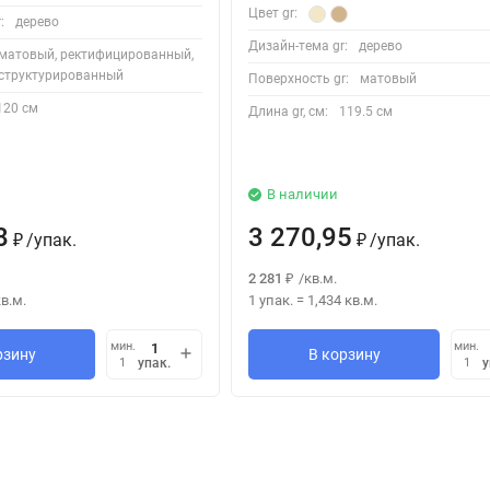
Цвет gr:
:
дерево
Дизайн-тема gr:
дерево
матовый, ректифицированный,
структурированный
Поверхность gr:
матовый
120 см
Длина gr, см:
119.5 см
В наличии
8
3 270,95
/
упак.
/
упак.
₽
₽
2 281
/
кв.м.
₽
в.м.
1 упак.
=
1,434
кв.м.
мин.
мин.
рзину
В корзину
упак.
у
1
1