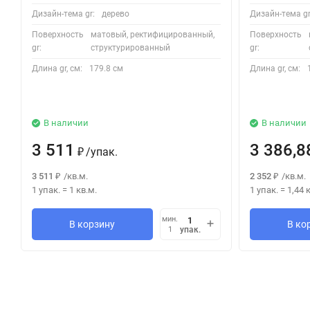
Дизайн-тема gr:
дерево
Дизайн-тема gr
Поверхность
матовый, ректифицированный,
Поверхность
gr:
структурированный
gr:
Длина gr, см:
179.8 см
Длина gr, см:
В наличии
В наличии
3 511
3 386,8
/
упак.
₽
3 511
/
кв.м.
2 352
/
кв.м.
₽
₽
1 упак.
=
1
кв.м.
1 упак.
=
1,44
к
мин.
В корзину
В ко
упак.
1