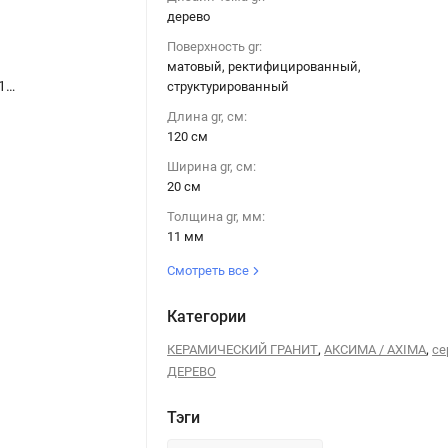
дерево
Поверхность gr:
матовый, ректифицированный,
Интерьер керамогранит AXIMA GENEVA светло-серый 20x120 под дерево
Керамогранит AXIMA GENEVA АКСИМА ЖЕНЕВА бежевый 20x120
структурированный
Длина gr, см:
120 см
Ширина gr, см:
20 см
Толщина gr, мм:
11 мм
Смотреть все
Категории
,
,
КЕРАМИЧЕСКИЙ ГРАНИТ
АКСИМА / AXIMA
се
ДЕРЕВО
Тэги