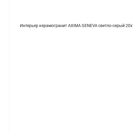
Керамогранит AXIMA GENEVA АКСИМА ЖЕНЕВА бежевый 20x120