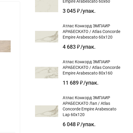
Empire Arabescato 60x60
3 045
/
упак.
₽
Атлас Конкорд ЭМПАИР
АРАБЕСКАТО / Atlas Concorde
Empire Arabescato 60x120
4 683
/
упак.
₽
Атлас Конкорд ЭМПАИР
АРАБЕСКАТО / Atlas Concorde
Empire Arabescato 80x160
11 689
/
упак.
₽
Атлас Конкорд ЭМПАИР
АРАБЕСКАТО Лап / Atlas
Керамогранит Kerama Marazzi АНТИК
Кера
Concorde Empire Arabescato
ВУД DL700600R беж 20x80
АКСИ
Lap 60x120
20x12
Назначение gr:
для пола, для стен
6 048
/
упак.
₽
Назна
Цвет gr: