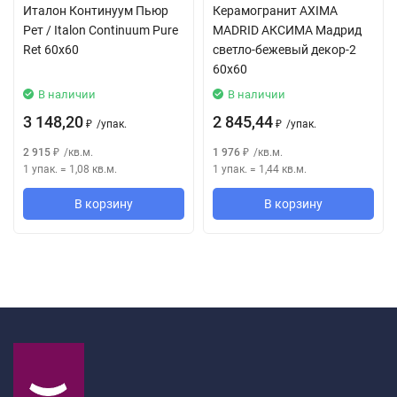
Италон Континуум Пьюр
Керамогранит AXIMA
Рет / Italon Continuum Pure
MADRID АКСИМА Мадрид
Ret 60x60
светло-бежевый декор-2
60x60
В наличии
В наличии
3 148,20
2 845,44
/
упак.
/
упак.
₽
₽
2 915
/
кв.м.
1 976
/
кв.м.
₽
₽
1 упак.
=
1,08
кв.м.
1 упак.
=
1,44
кв.м.
В корзину
В корзину