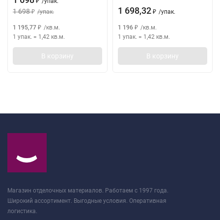
/
упак.
₽
1 698,32
1 698
/
упак.
/
упак.
₽
₽
1 195,77
/
кв.м.
1 196
/
кв.м.
₽
₽
1 упак.
=
1,42
кв.м.
1 упак.
=
1,42
кв.м.
В корзину
В корзину
Магазин отделочных материалов. Работаем с 1997 года.
Широкий ассортимент. Выгодные условия. Оперативная
логистика.