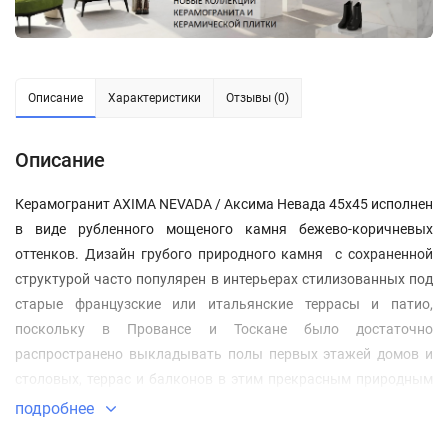
Описание
Характеристики
Отзывы (0)
Описание
Керамогранит AXIMA NEVADA / Аксима Невада 45x45 исполнен
в виде рубленного мощеного камня бежево-коричневых
оттенков. Дизайн грубого природного камня с сохраненной
структурой часто популярен в интерьерах стилизованных под
старые французские или итальянские террасы и патио,
поскольку в Провансе и Тоскане было достаточно
распространено выкладывать полы первых этажей домов и
столовых, террас и балконов в этим прекрасным природным
материалом. Бежевые и коричневые оттенки, натуральная
подробнее
структура природного камня воплощенная в керамограните