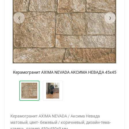
‹
›
x45
Керамогранит AXIMA NEVADA АКСИМА НЕВАДА 45x45
Ке
Керамогранит AXIMA NEVADA / Аксима Невада
матовый, цвет- бежевый / коричневый, дизайн-тема-
камень, размер 450x450x9 мм