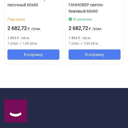
песочный 60x60
ГАННОВЕР светло-
бежевый 60x60
Под заказ
В наличии
2 682,72
2 682,72
/
упак.
/
упак.
₽
₽
1 863
/
кв.м.
1 863
/
кв.м.
₽
₽
1 упак.
=
1,44
кв.м.
1 упак.
=
1,44
кв.м.
В корзину
В корзину