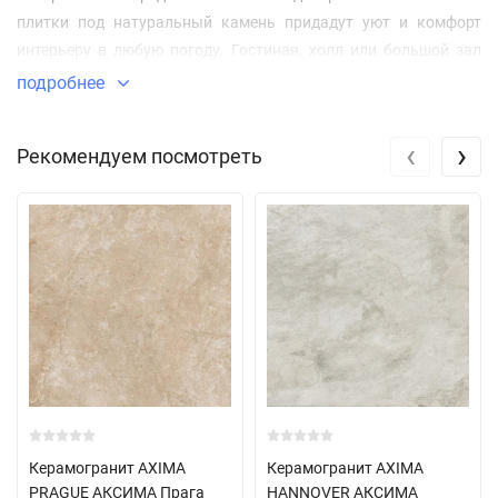
плитки под натуральный камень придадут уют и комфорт
интерьеру в любую погоду. Гостиная, холл или большой зал
ресторана, кафе, современный магазин или холл офисного
подробнее
центра, фитнес центр или спа комплекс - все эти помещения
будут отлично выглядеть с полами из бежевого песчаного
‹
›
Рекомендуем посмотреть
камня.
Керамогранит AXIMA
Керамогранит AXIMA
PRAGUE АКСИМА Прага
HANNOVER АКСИМА