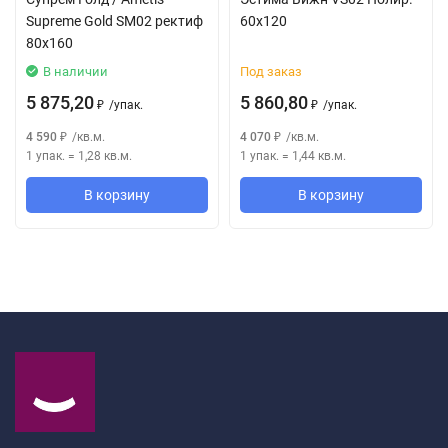
Supreme Gold SM02 ректиф
60x120
80x160
В наличии
Под заказ
5 875,20
5 860,80
/
упак.
/
упак.
₽
₽
4 590
/
кв.м.
4 070
/
кв.м.
₽
₽
1 упак.
=
1,28
кв.м.
1 упак.
=
1,44
кв.м.
В корзину
В корзину