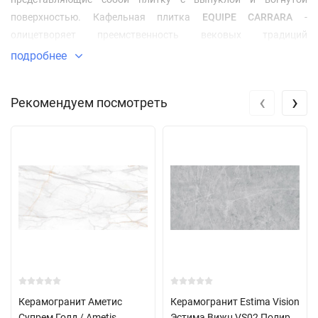
поверхностью. Кафельная плитка
EQUIPE CARRARA
-
олицетворяет преемственность вековых традиций
классического мрамора в сочетании с современными
подробнее
технологиями, дизайнами и форматами, создавая уникальные
творческие возможности для декораторов и архитекторов.
‹
›
Рекомендуем посмотреть
Керамогранит Аметис
Керамогранит Estima Vision
Супрем Голд / Ametis
Эстима Вижн VS02 Полир.