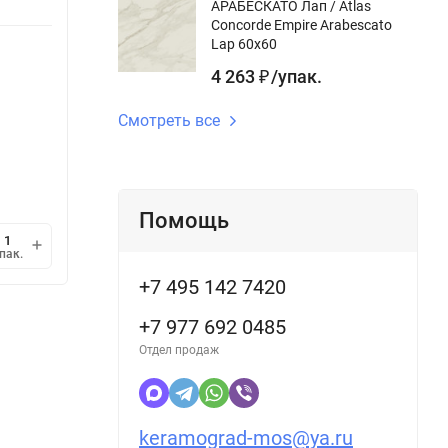
АРАБЕСКАТО Лап / Atlas
gr:
ректифицированный
Дизайн
Concorde Empire Arabescato
Длина gr, см:
45 см
Lap 60x60
Повер
gr:
4 263
/
упак.
₽
Под заказ
Под з
Смотреть все
2 690
2 5
/
упак.
₽
2 213,99
/
кв.м.
1 752,
₽
1 упак.
=
1,215
кв.м.
1 упак
Помощь
мин.
В корзину
пак.
упак.
1
+7 495 142 7420
+7 977 692 0485
Отдел продаж
keramograd-mos@ya.ru