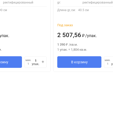
ректифицированный
gr:
ректифицированный
90 см
Длина gr, см:
40.5 см
Под заказ
2 507,56
упак.
/
упак.
₽
1 390
/
кв.м.
₽
м.
1 упак.
=
1,804
кв.м.
мин.
мин.
рзину
В корзину
упак.
у
1
1