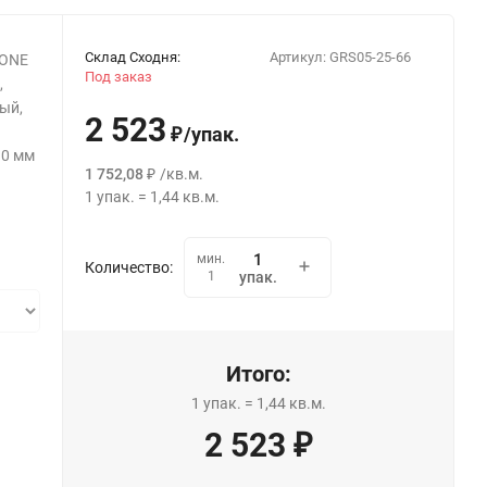
Склад Сходня:
Артикул:
GRS05-25-66
TONE
Под заказ
,
ый,
2 523
/
упак.
₽
10 мм
1 752,08
/
кв.м.
₽
1
упак.
=
1,44
кв.м.
мин.
Количество:
1
упак.
Итого:
1
упак.
=
1,44
кв.м.
2 523
₽