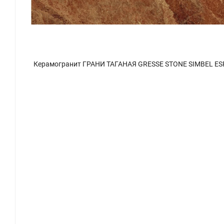
Керамогранит ГРАНИ ТАГАНАЯ GRESSE STONE SIMBEL ESPERA / Симбел Эспера GRS05-25 мрамор коричневый 60x60