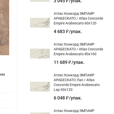
3 045
/
упак.
₽
Атлас Конкорд ЭМПАИР
АРАБЕСКАТО / Atlas Concorde
Empire Arabescato 60x120
4 683
/
упак.
₽
Атлас Конкорд ЭМПАИР
АРАБЕСКАТО / Atlas Concorde
Empire Arabescato 80x160
11 689
/
упак.
₽
има
Керамогранит Колизеум ВЕНЕЦИЯ
Кера
Атлас Конкорд ЭМПАИР
АРАБЕСКАТО Лап / Atlas
КОРИЧНЕВЫЙ LAP 45x45
STONE
Concorde Empire Arabescato
GRS05
Назначение gr:
для пола, для стен
Lap 60x120
Назнач
Цвет gr:
6 048
/
упак.
₽
Цвет gr
Дизайн-тема gr:
мрамор
Вариат
Атлас Конкорд ЭМПАИР
Поверхность
лаппатированный,