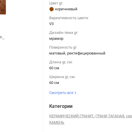
Цвет gr:
коричневый
Вариативность цвета:
V3
Дизайн-тема gr:
Керамогранит ГРАНИ ТАГАНАЯ GRESSE STONE SIMBEL ESPERA / Симбел Эспера GRS05-25 мрамор коричневый 60x60
Керамогранит ГРАНИ ТАГАНАЯ GRESSE STONE SIMBEL ESPERA / Симбел Эспера GRS05-25 мрамор коричневый 60x60
мрамор
Поверхность gr:
матовый, ректифицированный
Длина gr, см:
60 см
Ширина gr, см:
60 см
Смотреть все
Категории
,
,
КЕРАМИЧЕСКИЙ ГРАНИТ
ГРАНИ ТАГАНАЯ
се
КАМЕНЬ