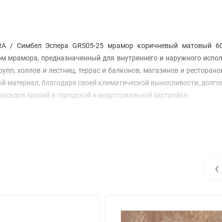
RA / Симбел Эспера GRS05-25 мрамор коричневый матовый 60
ом мрамора, предназначенный для внутреннего и наружного испо
пп, холлов и лестниц, террас и балконов, магазинов и ресторанов
й материал, благодаря своей климатической выносливости, долго
фасадов зданий в городской и индустриальной застройке.
‹