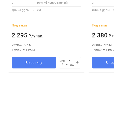
gr:
ректифицированный
gr:
Длина gr, см:
90 см
Длина gr, см:
Под заказ
Под заказ
2 295
2 380
/
упак.
/
₽
₽
2 295
/
кв.м.
2 380
/
кв.м.
₽
₽
1 упак.
=
1
кв.м.
1 упак.
=
1
кв.
мин.
В корзину
В ко
упак.
1