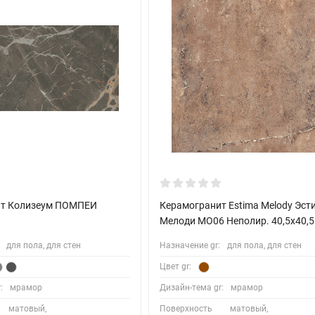
ит Колизеум ПОМПЕИ
Керамогранит Estima Melody Эст
Мелоди MO06 Неполир. 40,5x40,5
для пола, для стен
Назначение gr:
для пола, для стен
Цвет gr:
:
мрамор
Дизайн-тема gr:
мрамор
матовый,
Поверхность
матовый,