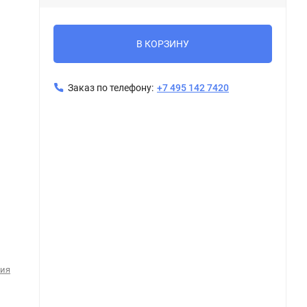
В КОРЗИНУ
Заказ по телефону:
+7 495 142 7420
Керамогранит ГРАНИ ТАГАНАЯ GRESSE STONE SIMBEL ESPERA / Симбел Эспера GRS05-25 мрамор коричневый 60x60
рия