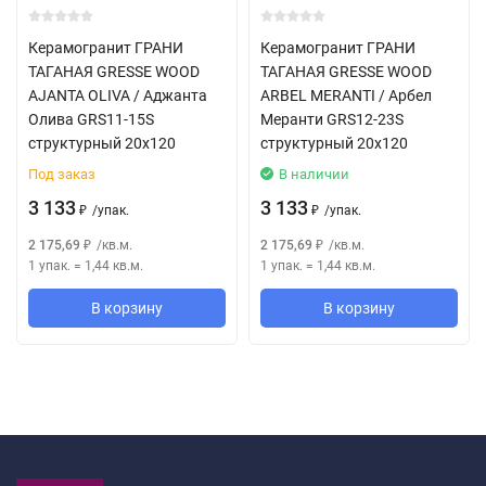
Керамогранит ГРАНИ
Керамогранит ГРАНИ
ТАГАНАЯ GRESSE WOOD
ТАГАНАЯ GRESSE WOOD
AJANTA OLIVA / Аджанта
ARBEL MERANTI / Арбел
Олива GRS11-15S
Меранти GRS12-23S
структурный 20x120
структурный 20x120
Под заказ
В наличии
3 133
3 133
/
упак.
/
упак.
₽
₽
2 175,69
/
кв.м.
2 175,69
/
кв.м.
₽
₽
1 упак.
=
1,44
кв.м.
1 упак.
=
1,44
кв.м.
В корзину
В корзину