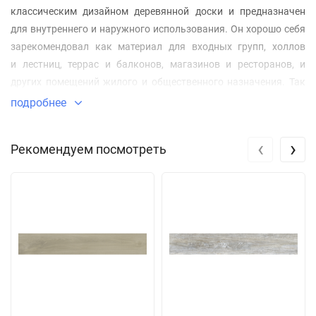
классическим дизайном деревянной доски и предназначен
для внутреннего и наружного использования. Он хорошо себя
зарекомендовал как материал для входных групп, холлов
и лестниц, террас и балконов, магазинов и ресторанов, и
других помещений жилого и общественного назначения. Так
же данный материал, благодаря своей климатической
подробнее
выносливости, долговечности и практичности, приобрёл
огромную популярность при отделке фасадов зданий в
‹
›
Рекомендуем посмотреть
городской и индустриальной застройке.