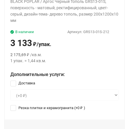
BLACK POPLAR / Аргос Черный Тополь GRS13-01S,
поверхность - матовый, ректифицированный, цвет-
серый, дизайн-тема- дерево тополь, размер 200x1200x10
мм
В наличии
Артикул:
GRS13-01S-212
3 133
/
упак.
₽
2 175,69
/
кв.м.
₽
1
упак.
=
1,44
кв.м.
Дополнительные услуги:
Доставка
Резка плитки и керамогранита (+
0
)
₽