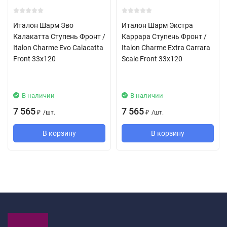
Италон Шарм Эво
Италон Шарм Экстра
Калакатта Ступень Фронт /
Каррара Ступень Фронт /
Italon Charme Evo Calacatta
Italon Charme Extra Carrara
Front 33x120
Scale Front 33x120
В наличии
В наличии
7 565
7 565
/
шт.
/
шт.
₽
₽
В корзину
В корзину