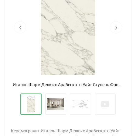
‹
›
Италон Шарм Делюкс Арабескато Уайт Ступень Фронт / Italon Charme Deluxe Arabescato White Scale Front 33x120
Керамогранит Италон Шарм Делюкс Арабескато Уайт