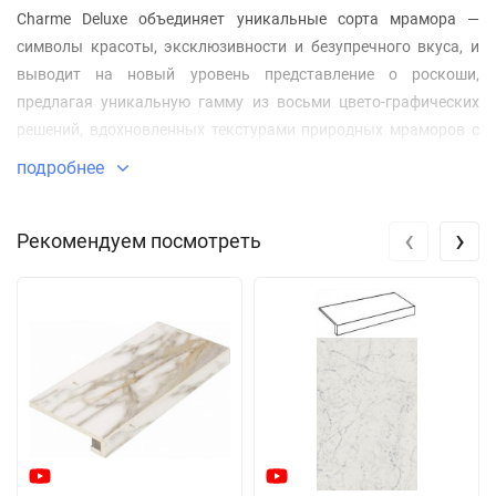
Charme Deluxe объединяет уникальные сорта мрамора —
символы красоты, эксклюзивности и безупречного вкуса, и
выводит на новый уровень представление о роскоши,
предлагая уникальную гамму из восьми цвето-графических
решений, вдохновленных текстурами природных мраморов с
очень яркими характеристиками и зеркально глянцевой
подробнее
поверхностью Люкс. Благодаря разнообразию цветов,
форматов и дизайнов рождается оригинальный стиль,
‹
›
Рекомендуем посмотреть
способный преобразить любое интерьерное пространство.
Классическое традиционное или смелое инновационное
сочетание оттенков создаст неповторимую, торжественную и
завораживающую праздничную атмосферу в каждом
интерьере.