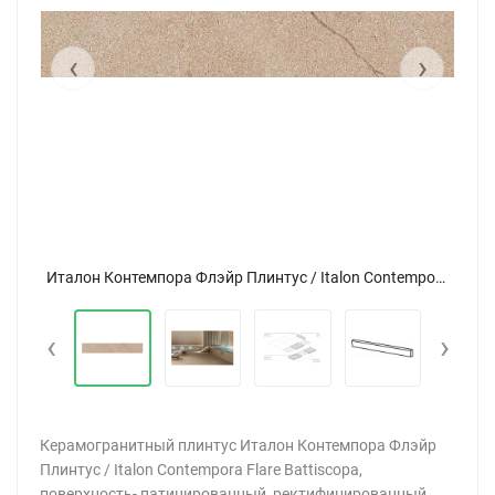
‹
›
Италон Контемпора Флэйр Плинтус / Italon Contempora Flare Battiscopa 7,2x60
‹
›
Керамогранитный плинтус Италон Контемпора Флэйр
Плинтус / Italon Contempora Flare Battiscopa,
поверхность- патинированный, ректифицированный,