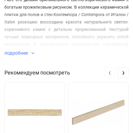
богатым прожилковым рисунком. В коллекции керамической
плитки для полов и стен Контемпора / Contempora от Италон /
Italon роскошно воссоздана красота натурального светло-
коричневого камня с детально прорисованной текстурой
лучших природных материалов, способного украсить собой
интерьерные и экстерьерные пространства современной
архитектуры. Благодаря разнообразным форматам, цветовым
подробнее
тонам и типам поверхностей коллекции плитки Контемпора /
Contempora с легкостью складываются в стильные
‹
›
Рекомендуем посмотреть
современные композиции из керамогранитного натурального
камня, которые эффектно выделяются на фоне других
материалов.