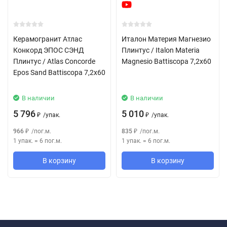
Керамогранит Атлас
Италон Материя Магнезио
Конкорд ЭПОС СЭНД
Плинтус / Italon Materia
Плинтус / Atlas Concorde
Magnesio Battiscopa 7,2x60
Epos Sand Battiscopa 7,2x60
В наличии
В наличии
5 796
5 010
/
упак.
/
упак.
₽
₽
966
/
пог.м.
835
/
пог.м.
₽
₽
1 упак.
=
6
пог.м.
1 упак.
=
6
пог.м.
В корзину
В корзину