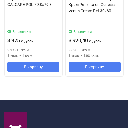
CALCARE POL 79,8x79,8
Крим Рет / Italon Genesis
Venus Cream Ret 30x60
В наличии
В наличии
3 975
3 920,40
/
упак.
/
упак.
₽
₽
3 975
/
кв.м.
3 630
/
кв.м.
₽
₽
1 упак.
=
1
кв.м.
1 упак.
=
1,08
кв.м.
В корзину
В корзину