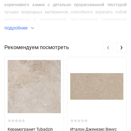
коричневого камня с детально прорисованной текстурой
лучших природных материалов, способного украсить собой
интерьерные и экстерьерные пространства современной
архитектуры. Благодаря разнообразным форматам, цветовым
подробнее
тонам и типам поверхностей коллекции плитки Контемпора /
Contempora с легкостью складываются в стильные
‹
›
Рекомендуем посмотреть
современные композиции из керамогранитного натурального
камня, которые эффектно выделяются на фоне других
материалов.
Керамогранит Tubadzin
Италон Дженезис Венус