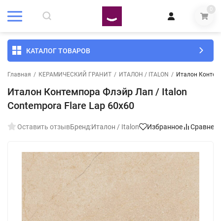
0
КАТАЛОГ ТОВАРОВ
Главная
/
КЕРАМИЧЕСКИЙ ГРАНИТ
/
ИТАЛОН / ITALON
/
Италон Контемп
Италон Контемпора Флэйр Лап / Italon
Contempora Flare Lap 60x60
Оставить отзыв
Бренд:
Италон / Italon
Избранное
Сравнен