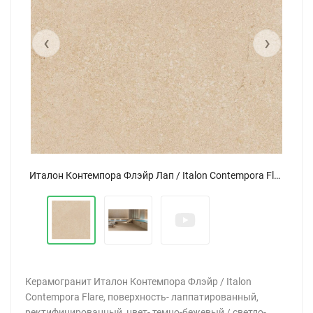
‹
›
Италон Контемпора Флэйр Лап / Italon Contempora Flare Lap 60x60
Керамогранит Италон Контемпора Флэйр / Italon
Contempora Flare, поверхность- лаппатированный,
ректифицированный, цвет- темно-бежевый / светло-