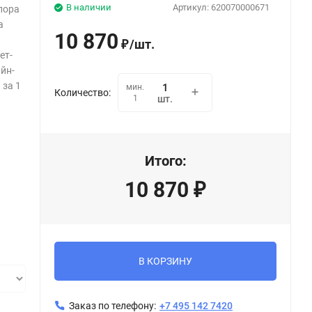
В наличии
Артикул:
620070000671
пора
a
10 870
/
шт.
₽
ет-
йн-
 за 1
мин.
Количество:
1
шт.
Итого:
10 870
₽
В КОРЗИНУ
Заказ по телефону:
+7 495 142 7420