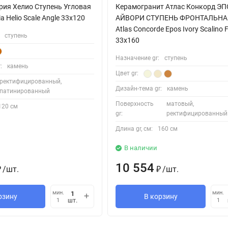
рия Хелио Ступень Угловая
Керамогранит Атлас Конкорд Э
ia Helio Scale Angle 33x120
АЙВОРИ СТУПЕНЬ ФРОНТАЛЬНА
Atlas Concorde Epos Ivory Scalino 
ступень
33x160
Назначение gr:
ступень
:
камень
Цвет gr:
ректифицированный,
Дизайн-тема gr:
камень
патинированный
Поверхность
матовый,
120 см
gr:
ректифицированный
Длина gr, см:
160 см
В наличии
10 554
/
шт.
/
шт.
₽
₽
мин.
мин.
рзину
В корзину
шт.
1
1