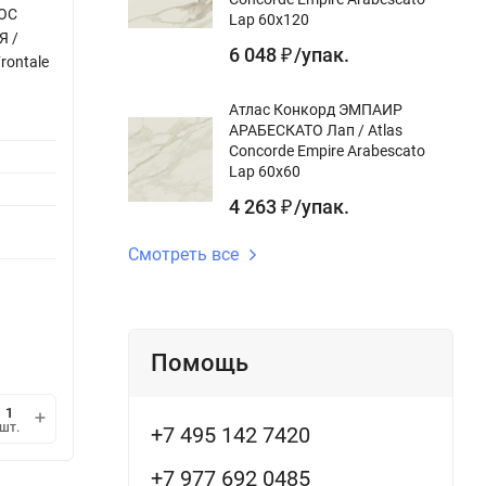
ПОС
Lap 60x120
Я /
6 048
/
упак.
₽
Frontale
Атлас Конкорд ЭМПАИР
АРАБЕСКАТО Лап / Atlas
Concorde Empire Arabescato
Lap 60x60
4 263
/
упак.
₽
Смотреть все
Помощь
шт.
+7 495 142 7420
+7 977 692 0485