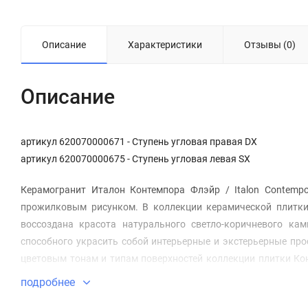
Описание
Характеристики
Отзывы (0)
Описание
артикул 620070000671 - Ступень угловая правая DX
артикул 620070000675 - Ступень угловая левая SX
Керамогранит Италон Контемпора Флэйр / Italon Contempo
прожилковым рисунком. В коллекции керамической плитки 
воссоздана красота натурального светло-коричневого ка
способного украсить собой интерьерные и экстерьерные пр
цветовым тонам и типам поверхностей коллекции плитки Ко
композиции из керамогранитного натурального камня, котор
подробнее