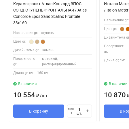
Керамогранит Атлас Конкорд ЭПОС
Италон Мате
СЭНД СТУПЕНЬ ФРОНТАЛЬНАЯ / Atlas
/ Italon Mater
Concorde Epos Sand Scalino Frontale
Назначение gr:
33x160
Цвет gr:
Назначение gr:
ступень
Дизайн-тема gr
Цвет gr:
Поверхность
Дизайн-тема gr:
камень
gr:
Поверхность
матовый,
Длина gr, см:
gr:
ректифицированный
Длина gr, см:
160 см
В наличии
В наличии
10 554
10 870
/
шт.
₽
мин.
В корзину
В ко
шт.
1