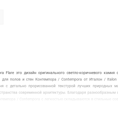
ra Flare это дизайн оригинального светло-коричневого камня 
для полов и стен Контемпора / Contempora от Италон / Italon
мня с детально прорисованной текстурой лучших природных ма
остранства современной архитектуры. Благодаря разнообразным
нтемпора / Contempora с легкостью складываются в стильные с
ые эффектно выделяются на фоне других материалов.