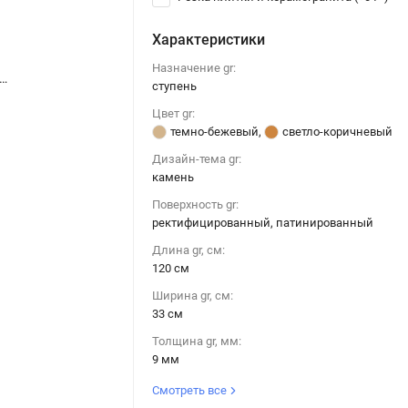
Характеристики
Назначение gr:
нтемпора Флэйр Ступень Угловая / Italon Contempora Flare Scale Angle 33x120
Италон Контемпора Флэйр Ступень Угловая / Italon Contempora Flare Scale Angle 33x120
ступень
Цвет gr:
темно-бежевый
,
светло-коричневый
Дизайн-тема gr:
камень
Поверхность gr:
ректифицированный, патинированный
Длина gr, см:
120 см
Ширина gr, см:
33 см
Толщина gr, мм:
9 мм
Смотреть все