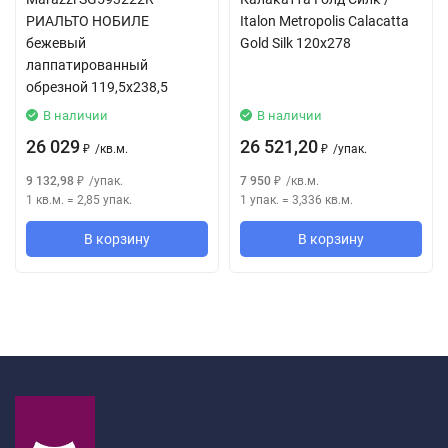
РИАЛЬТО НОБИЛЕ
Italon Metropolis Calacatta
бежевый
Gold Silk 120x278
лаппатированный
обрезной 119,5x238,5
В наличии
В наличии
26 029
26 521,20
/
кв.м.
/
упак.
₽
₽
9 132,98
/
упак.
7 950
/
кв.м.
₽
₽
1 кв.м.
=
2,85
упак.
1 упак.
=
3,336
кв.м.
В корзину
В корзину