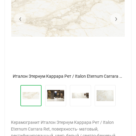
‹
›
Италон Этернум Каррара Рет / Italon Eternum Carrara Ret 120x278
Италон Этернум Каррара Рет / Italon Eternum Carrara Ret 120x278
Керамогранит Италон Этернум Каррара Рет / Italon
Eternum Carrara Ret, поверхность- матовый,
ректифицированный, цвет- белый / светло-бежевый,