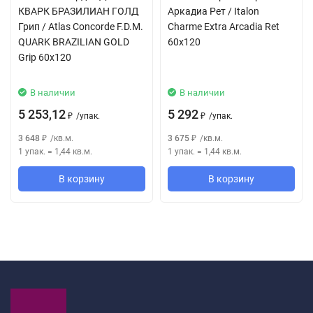
КВАРК БРАЗИЛИАН ГОЛД
Аркадиа Рет / Italon
Грип / Atlas Concorde F.D.M.
Charme Extra Arcadia Ret
QUARK BRAZILIAN GOLD
60x120
Grip 60x120
В наличии
В наличии
5 253,12
5 292
/
упак.
/
упак.
₽
₽
3 648
/
кв.м.
3 675
/
кв.м.
₽
₽
1 упак.
=
1,44
кв.м.
1 упак.
=
1,44
кв.м.
В корзину
В корзину