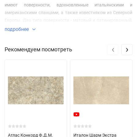
имеют поверхности, вдохновленные итальянскими и
американскими сланцами, а также известняком из Северной
Европы. Два типа поверхности - матовый и патинированный,
различные форматы и эклектика инновационных и
подробнее
классических сочетаний раскрывают еще неизведанную суть
природного камня, способную определить характер, как
‹
›
Рекомендуем посмотреть
жилых, так и общественных интерьерных и экстерьерных
пространств современного люкс-дизайна.
Атлас Конкорд Ф.Д.М.
Италон Шарм Экстра