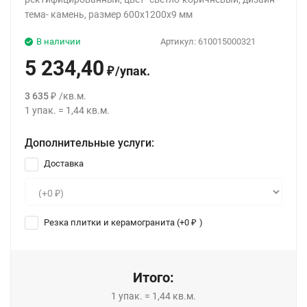
тема- камень, размер 600x1200x9 мм
В наличии
Артикул:
610015000321
5 234,40
/
упак.
₽
3 635
/
кв.м.
₽
1
упак.
=
1,44
кв.м.
Дополнительные услуги:
Доставка
Резка плитки и керамогранита (+
0
)
₽
Итого:
1
упак.
=
1,44
кв.м.