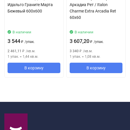
Идальго Граните Марта
Аркадиа Рет / Italon
Бежевый 600x600
Charme Extra Arcadia Ret
60x60
В наличии
В наличии
3 544
3 607,20
/
упак.
/
упак.
₽
₽
2 461,11
/
кв.м.
3 340
/
кв.м.
₽
₽
1 упак.
=
1,44
кв.м.
1 упак.
=
1,08
кв.м.
В корзину
В корзину