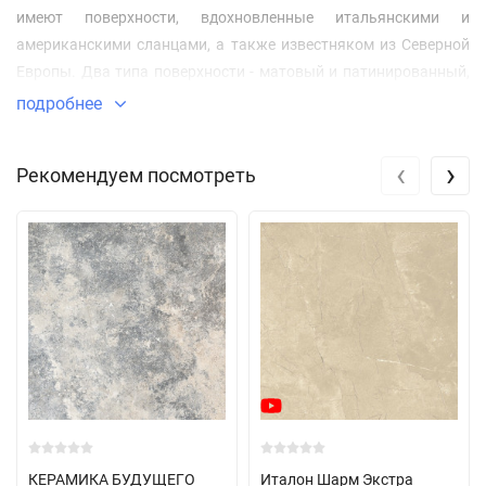
имеют поверхности, вдохновленные итальянскими и
американскими сланцами, а также известняком из Северной
Европы. Два типа поверхности - матовый и патинированный,
различные форматы и эклектика инновационных и
подробнее
классических сочетаний раскрывают еще неизведанную суть
природного камня, способную определить характер, как
‹
›
Рекомендуем посмотреть
жилых, так и общественных интерьерных и экстерьерных
пространств современного люкс-дизайна.
КЕРАМИКА БУДУЩЕГО
Италон Шарм Экстра