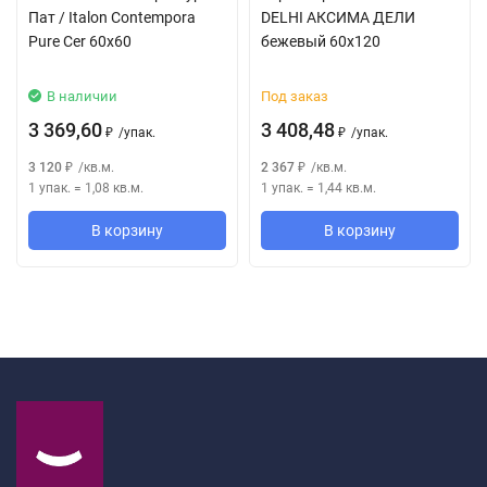
Пат / Italon Contempora
DELHI АКСИМА ДЕЛИ
Pure Cer 60x60
бежевый 60x120
В наличии
Под заказ
3 369,60
3 408,48
/
упак.
/
упак.
₽
₽
3 120
/
кв.м.
2 367
/
кв.м.
₽
₽
1 упак.
=
1,08
кв.м.
1 упак.
=
1,44
кв.м.
В корзину
В корзину