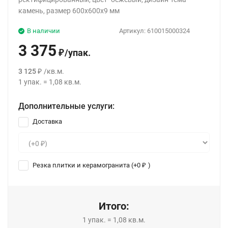
камень, размер 600x600x9 мм
В наличии
Артикул:
610015000324
3 375
/
упак.
₽
3 125
/
кв.м.
₽
1
упак.
=
1,08
кв.м.
Дополнительные услуги:
Доставка
Резка плитки и керамогранита (+
0
)
₽
Итого:
1
упак.
=
1,08
кв.м.