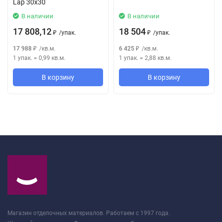
Lap 30x30
В наличии
В наличии
17 808,12
18 504
/
упак.
/
упак.
₽
₽
17 988
/
кв.м.
6 425
/
кв.м.
₽
₽
1 упак.
=
0,99
кв.м.
1 упак.
=
2,88
кв.м.
В корзину
В корзину
Магазин отделочных материалов. Работаем с 1997 года.