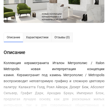
Описание
Характеристики
Отзывы (0)
Описание
Коллекция керамогранита Италон Метрополис / Italon
Metropolis новая интерпретация концепции
камня. Керамогранит под камень Метрополис / Metropolis
воспроизводит неповторимую графику и сложную цветовую
палитру: Калакатта Голд, Роял Айвори, Дезерт Беж, Абсолют
Сильвер, Графит Дарк, Аркадиа Браун, Империал Блэк,
предлагая лучшую основу, как для роскошных жилых
интерьеров, так и для современных общественных и