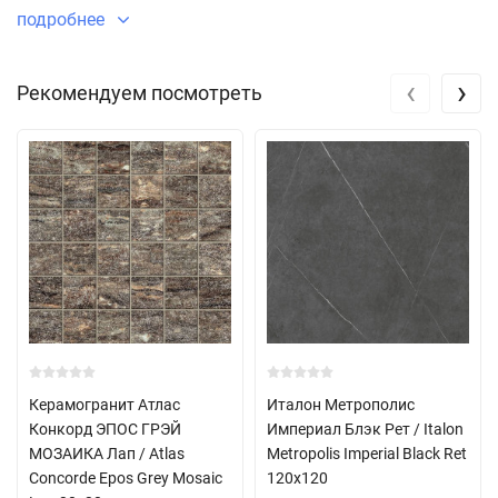
коммерческих пространств. Широкую гамму цветов,
подробнее
форматов и декоров дополняет уникальный керамогранит,
имитирующий необычные поверхности по мотивам
‹
›
Рекомендуем посмотреть
муранского стекла.
Керамогранит Атлас
Италон Метрополис
Конкорд ЭПОС ГРЭЙ
Империал Блэк Рет / Italon
МОЗАИКА Лап / Atlas
Metropolis Imperial Black Ret
Concorde Epos Grey Mosaic
120x120