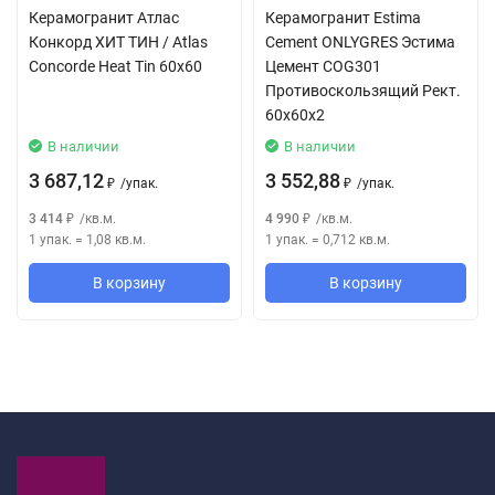
Керамогранит Атлас
Керамогранит Estima
Конкорд ХИТ ТИН / Atlas
Cement ONLYGRES Эстима
Concorde Heat Tin 60x60
Цемент COG301
Противоскользящий Рект.
60x60x2
В наличии
В наличии
3 687,12
3 552,88
/
упак.
/
упак.
₽
₽
3 414
/
кв.м.
4 990
/
кв.м.
₽
₽
1 упак.
=
1,08
кв.м.
1 упак.
=
0,712
кв.м.
В корзину
В корзину