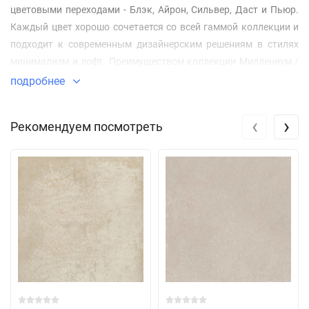
цветовыми переходами - Блэк, Айрон, Сильвер, Даст и Пьюр.
Каждый цвет хорошо сочетается со всей гаммой коллекции и
подходит к современным дизайнерским решениям в стилях
минимализм и лофт. Преимуществом коллекции Миллениум /
Millennium является широкая линейка форматов: 60х60,
подробнее
60х120, 80x80, 80x160 и крупноформатный 120x278 см,
позволяющий создать поверхность с минимальным
‹
›
Рекомендуем посмотреть
количеством укладочных швов.