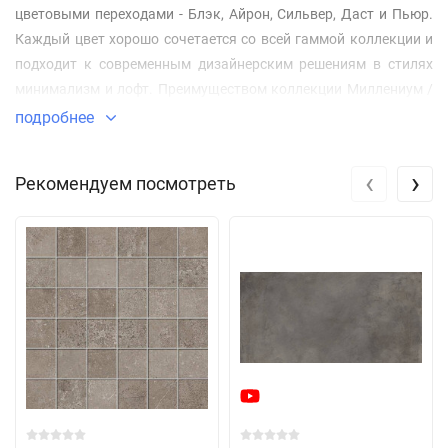
цветовыми переходами - Блэк, Айрон, Сильвер, Даст и Пьюр.
Каждый цвет хорошо сочетается со всей гаммой коллекции и
подходит к современным дизайнерским решениям в стилях
минимализм и лофт. Преимуществом коллекции Миллениум /
Millennium является широкая линейка форматов: 60х60,
подробнее
60х120, 80x80, 80x160 и крупноформатный 120x278 см,
позволяющий создать поверхность с минимальным
‹
›
Рекомендуем посмотреть
количеством укладочных швов.