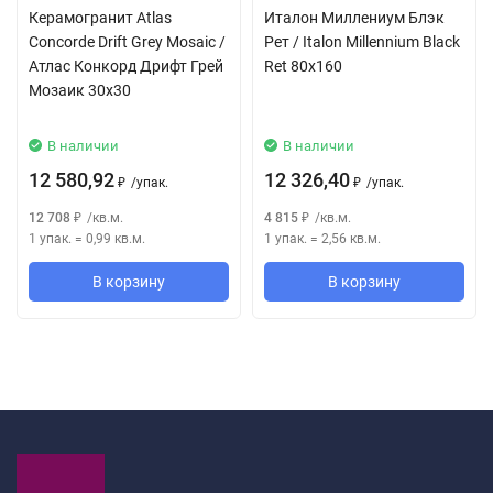
Керамогранит Atlas
Италон Миллениум Блэк
Concorde Drift Grey Mosaic /
Рет / Italon Millennium Black
Атлас Конкорд Дрифт Грей
Ret 80x160
Мозаик 30x30
В наличии
В наличии
12 580,92
12 326,40
/
упак.
/
упак.
₽
₽
12 708
/
кв.м.
4 815
/
кв.м.
₽
₽
1 упак.
=
0,99
кв.м.
1 упак.
=
2,56
кв.м.
В корзину
В корзину