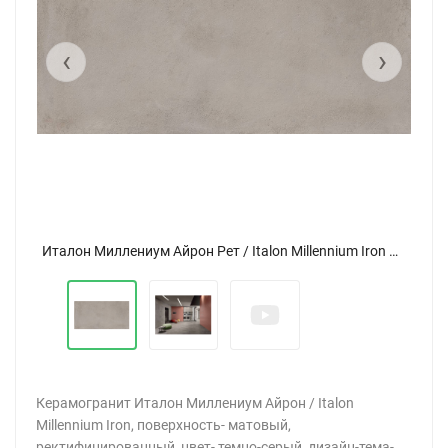
‹
›
Италон Миллениум Айрон Рет / Italon Millennium Iron Ret 80x160
Керамогранит Италон Миллениум Айрон / Italon
Millennium Iron, поверхность- матовый,
ректифицированный, цвет- темно-серый, дизайн-тема-