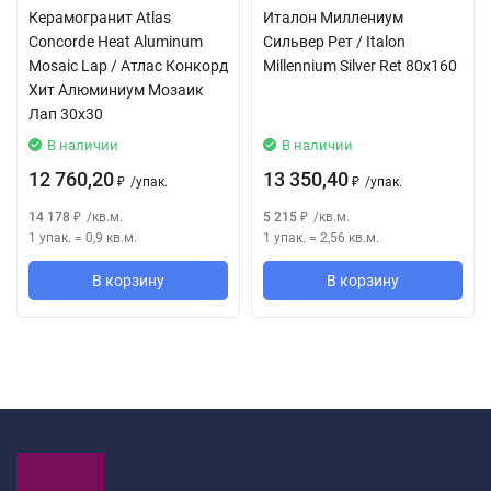
Керамогранит Atlas
Италон Миллениум
Concorde Heat Aluminum
Сильвер Рет / Italon
Mosaic Lap / Атлас Конкорд
Millennium Silver Ret 80x160
Хит Алюминиум Мозаик
Лап 30х30
В наличии
В наличии
12 760,20
13 350,40
/
упак.
/
упак.
₽
₽
14 178
/
кв.м.
5 215
/
кв.м.
₽
₽
1 упак.
=
0,9
кв.м.
1 упак.
=
2,56
кв.м.
В корзину
В корзину