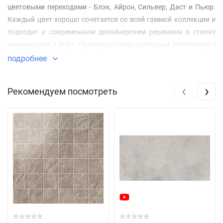
цветовыми переходами - Блэк, Айрон, Сильвер, Даст и Пьюр.
Каждый цвет хорошо сочетается со всей гаммой коллекции и
подходит к современным дизайнерским решениям в стилях
минимализм и лофт. Преимуществом коллекции Миллениум /
Millennium является широкая линейка форматов: 60х60,
подробнее
60х120, 80x80, 80x160 и крупноформатный 120x278 см,
позволяющий создать поверхность с минимальным
‹
›
Рекомендуем посмотреть
количеством укладочных швов.