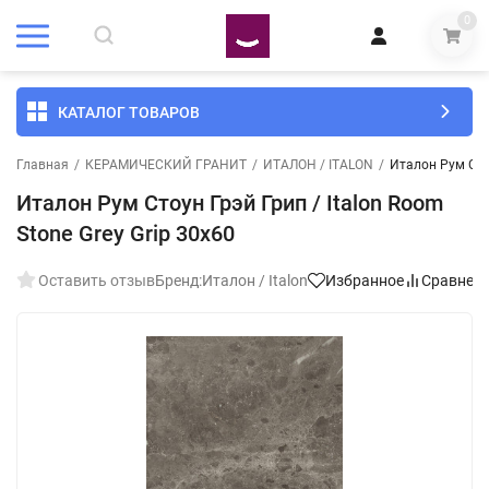
0
КАТАЛОГ ТОВАРОВ
Главная
/
КЕРАМИЧЕСКИЙ ГРАНИТ
/
ИТАЛОН / ITALON
/
Италон Рум Стоу
Италон Рум Стоун Грэй Грип / Italon Room
Stone Grey Grip 30x60
Оставить отзыв
Бренд:
Италон / Italon
Избранное
Сравнен