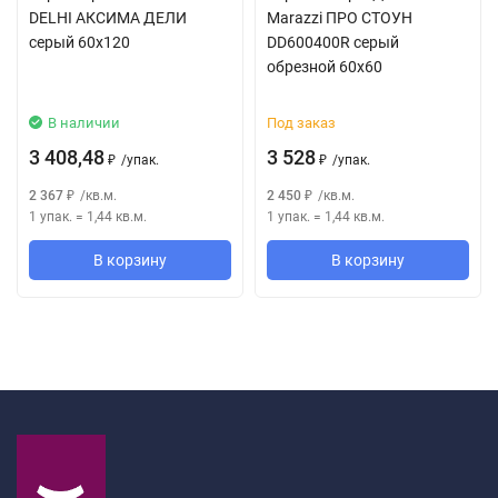
DELHI АКСИМА ДЕЛИ
Marazzi ПРО СТОУН
серый 60x120
DD600400R серый
обрезной 60x60
В наличии
Под заказ
3 408,48
3 528
/
упак.
/
упак.
₽
₽
2 367
/
кв.м.
2 450
/
кв.м.
₽
₽
1 упак.
=
1,44
кв.м.
1 упак.
=
1,44
кв.м.
В корзину
В корзину